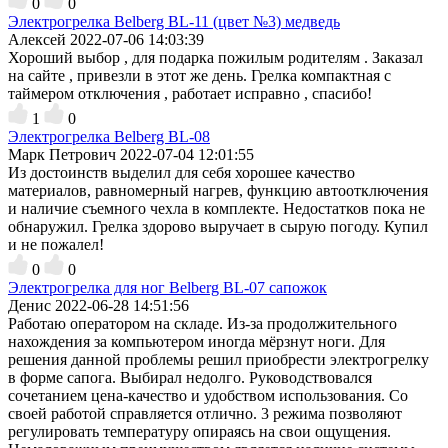
0
0
Электрогрелка Belberg BL-11 (цвет №3) медведь
Алексей
2022-07-06 14:03:39
Хороший выбор , для подарка пожилым родителям . Заказал
на сайте , привезли в этот же день. Грелка компактная с
таймером отключения , работает исправно , спасибо!
1
0
Электрогрелка Belberg BL-08
Марк Петрович
2022-07-04 12:01:55
Из достоинств выделил для себя хорошее качество
материалов, равномерный нагрев, функцию автоотключения
и наличие съемного чехла в комплекте. Недостатков пока не
обнаружил. Грелка здорово выручает в сырую погоду. Купил
и не пожалел!
0
0
Электрогрелка для ног Belberg BL-07 сапожок
Денис
2022-06-28 14:51:56
Работаю оператором на складе. Из-за продолжительного
нахождения за компьютером иногда мёрзнут ноги. Для
решения данной проблемы решил приобрести электрогрелку
в форме сапога. Выбирал недолго. Руководствовался
сочетанием цена-качество и удобством использования. Со
своей работой справляется отлично. 3 режима позволяют
регулировать температуру опираясь на свои ощущения.