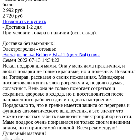
было
2 992 руб
2 720 руб
Позвонить и купить
- Доставка
1-2 дня
При условии товара в наличии (осн. склад).
Доставка без выходных!
Электрогрелки - отзывы:
Электрогрелка Belberg BL-11 (цвет №4) совы
Семён
2022-07-13 14:34:22
Искал подарок для мамы. Она у меня дама практичная, и
любит подарки не только красивые, но и полезные. Позвонил
на Топздрав, рассказал о своих пожеланиях. Менеджеры
посоветовали купить электрогрелку и я, не долго думая,
согласился. Ведь она не только помогает согреться и
сохранить здоровье в ходода, но и восстановиться после
напряженного рабочего дня и поднять настроение.
Порадовало то, что в грелке имеется защита от перегрева и
функция автоматического выключения, а это значит что
можно не бояться забыть выключить электроприбор из сети.
Маме подарок очень понравился не только своим внешним
видом, но и приносимой пользой. Всем рекомендую!
Душевный магазин!