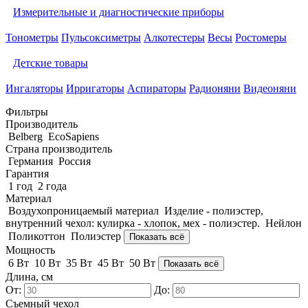
Измерительные и диагностические приборы
Тонометры
Пульсоксиметры
Алкотестеры
Весы
Ростомеры
Детские товары
Ингаляторы
Ирригаторы
Аспираторы
Радионяни
Видеоняни
Фильтры
Производитель
Belberg
EcoSapiens
Страна производитель
Германия
Россия
Гарантия
1 год
2 года
Материал
Воздухопроницаемый материал
Изделие - полиэстер,
внутренний чехол: кулирка - хлопок, мех - полиэстер.
Нейлон
Поликоттон
Полиэстер
Показать всё
Мощность
6 Вт
10 Вт
35 Вт
45 Вт
50 Вт
Показать всё
Длина, см
От:
До:
Съемный чехол