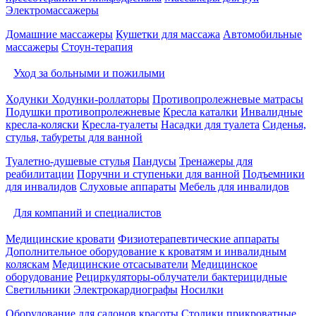
Электромассажеры
Домашние массажеры
Кушетки для массажа
Автомобильные
массажеры
Стоун-терапия
Уход за больными и пожилыми
Ходунки
Ходунки-роллаторы
Противопролежневые матрасы
Подушки противопролежневые
Кресла каталки
Инвалидные
кресла-коляски
Кресла-туалеты
Насадки для туалета
Сиденья,
стулья, табуреты для ванной
Туалетно-душевые стулья
Пандусы
Тренажеры для
реабилитации
Поручни и ступеньки для ванной
Подъемники
для инвалидов
Слуховые аппараты
Мебель для инвалидов
Для компаний и специалистов
Медицинские кровати
Физиотерапевтические аппараты
Дополнительное оборудование к кроватям и инвалидным
коляскам
Медицинские отсасыватели
Медицинское
оборудование
Рециркуляторы-облучатели бактерицидные
Светильники
Электрокардиографы
Носилки
Оборудование для салонов красоты
Столики прикроватные