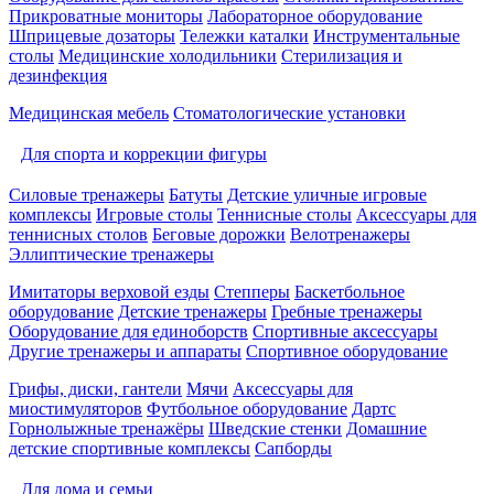
Прикроватные мониторы
Лабораторное оборудование
Шприцевые дозаторы
Тележки каталки
Инструментальные
столы
Медицинские холодильники
Стерилизация и
дезинфекция
Медицинская мебель
Стоматологические установки
Для спорта и коррекции фигуры
Силовые тренажеры
Батуты
Детские уличные игровые
комплексы
Игровые столы
Теннисные столы
Аксессуары для
теннисных столов
Беговые дорожки
Велотренажеры
Эллиптические тренажеры
Имитаторы верховой езды
Степперы
Баскетбольное
оборудование
Детские тренажеры
Гребные тренажеры
Оборудование для единоборств
Спортивные аксессуары
Другие тренажеры и аппараты
Спортивное оборудование
Грифы, диски, гантели
Мячи
Аксессуары для
миостимуляторов
Футбольное оборудование
Дартс
Горнолыжные тренажёры
Шведские стенки
Домашние
детские спортивные комплексы
Сапборды
Для дома и семьи