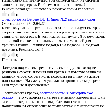
Немаловажным преимуществом является наличие системы
защиты от перегрева. В общем, я доволен-и точка!
Рекомендовал данный товар к покупке своим коллегам!
1
0
Электрогрелка Belberg BL-11 (цвет №2) индийский слон
Олеся
2022-06-27 12:04:27
Качество у данной грелки просто отличное! Радует быстрая
скорость нагрева, компактный размер и встроенный механизм
защиты от перегрева. В комплекте идет пульт с 8-ю режимами,
а на самой грелке специальный карман с молнией для
хранения пульта. Отлично подойдёт на подарок! Покупкой
довольна. Рекомендую!!!
0
0
Показать все
Когда-то под словом грелка имелось в виду только одно:
резиновая емкость плоская или круглая, в которую заливали
кипяток, чтобы согреть ноги, положить на спину, на живот
или под шею. На смену им уже давно пришли электрогрелки.
Они удобные и долговечные.
Электрическая грелка,
электропростыня
,
электрическое
одеяло
— это устройства с нагревательными элементами. Они
за счет электрического тока вырабатывают тепло и
поддерживают определенную температуру. Их используют не