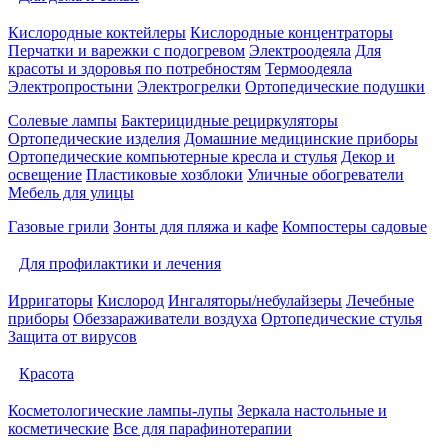
Кислородные коктейлеры
Кислородные концентраторы
Перчатки и варежки с подогревом
Электроодеяла
Для
красоты и здоровья по потребностям
Термоодеяла
Электропростыни
Электрогрелки
Ортопедические подушки
Солевые лампы
Бактерицидные рециркуляторы
Ортопедические изделия
Домашние медицинские приборы
Ортопедические компьютерные кресла и стулья
Декор и
освещение
Пластиковые хозблоки
Уличные обогреватели
Мебель для улицы
Газовые грили
Зонты для пляжа и кафе
Компостеры садовые
Для профилактики и лечения
Ирригаторы
Кислород
Ингаляторы/небулайзеры
Лечебные
приборы
Обеззараживатели воздуха
Ортопедические стулья
Защита от вирусов
Красота
Косметологические лампы-лупы
Зеркала настольные и
косметические
Все для парафинотерапии