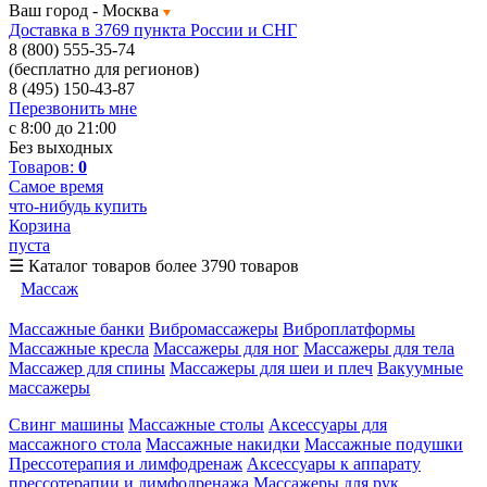
Ваш город -
Москва
Доставка в 3769 пункта России и СНГ
8 (800) 555-35-74
(бесплатно для регионов)
8 (495) 150-43-87
Перезвонить мне
с 8:00 до 21:00
Без выходных
Товаров:
0
Самое время
что-нибудь купить
Корзина
пуста
☰
Каталог товаров
более 3790 товаров
Массаж
Массажные банки
Вибромассажеры
Виброплатформы
Массажные кресла
Массажеры для ног
Массажеры для тела
Массажер для спины
Массажеры для шеи и плеч
Вакуумные
массажеры
Свинг машины
Массажные столы
Аксессуары для
массажного стола
Массажные накидки
Массажные подушки
Прессотерапия и лимфодренаж
Аксессуары к аппарату
прессотерапии и лимфодренажа
Массажеры для рук