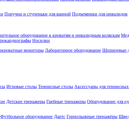
ии
Поручни и ступеньки для ванной
Подъемники для инвалидов
ительное оборудование к кроватям и инвалидным коляскам
Мед
трокардиографы
Носилки
икроватные мониторы
Лабораторное оборудование
Шприцевые д
ксы
Игровые столы
Теннисные столы
Аксессуары для теннисных
ние
Детские тренажеры
Гребные тренажеры
Оборудование для е
Футбольное оборудование
Дартс
Горнолыжные тренажёры
Швед