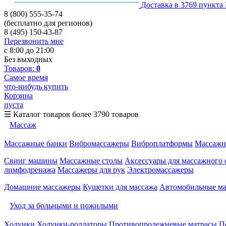
Доставка в 3769 пункта
8 (800) 555-35-74
(бесплатно для регионов)
8 (495) 150-43-87
Перезвонить мне
с 8:00 до 21:00
Без выходных
Товаров:
0
Самое время
что-нибудь купить
Корзина
пуста
☰
Каталог товаров
более 3790 товаров
Массаж
Массажные банки
Вибромассажеры
Виброплатформы
Массажн
Свинг машины
Массажные столы
Аксессуары для массажного 
лимфодренажа
Массажеры для рук
Электромассажеры
Домашние массажеры
Кушетки для массажа
Автомобильные м
Уход за больными и пожилыми
Ходунки
Ходунки-роллаторы
Противопролежневые матрасы
П