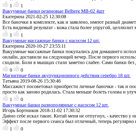
1
1
Вакуумные банки резиновые Belberg MB-02 4шт
Екатерина
2021-02-25 12:30:08
Все баночки в комплекте, как и заявлено, имеют разный диам
Есть видимый результат - кожа стала более упругой, целлюлит 
1
1
Вакуумные массажные банки с насосом 12 шт.
Екатерина
2020-10-27 23:55:11
Вакуумные массажные банки покупались для домашнего исполь
онлайн, доставили на следующий вечер. После первого использ
сходили. Боли в мышцах стали заметно слабее. Сами банки без 
0
0
Магнитные банки акупункционного действия серебро 18 шт.
Татьяна
2019-08-26 15:30:46
Массажист посоветовал приобрести личные баночки - так и пос
просто как заново родилась. Стала меньше болеть голова и улу
1
0
Вакуумные банки разнополярные с насосом 12 шт.
Игорь Бортников
2018-11-02 17:30:32
Давно себе искал такие. Китай меня не отпугнул, - качество у 
Эффект после первого сеанса был отличный, теперь регулярно 
1
0