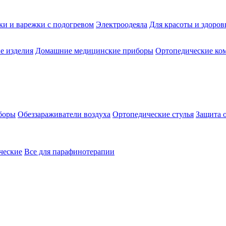
ки и варежки с подогревом
Электроодеяла
Для красоты и здоров
е изделия
Домашние медицинские приборы
Ортопедические ком
боры
Обеззараживатели воздуха
Ортопедические стулья
Защита 
ческие
Все для парафинотерапии