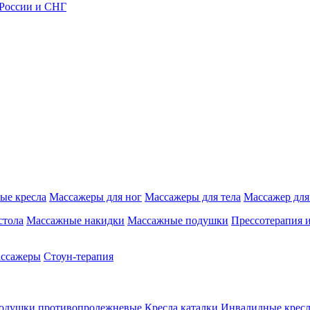
 России и СНГ
ые кресла
Массажеры для ног
Массажеры для тела
Массажер для
стола
Массажные накидки
Массажные подушки
Прессотерапия 
ассажеры
Стоун-терапия
одушки противопролежневые
Кресла каталки
Инвалидные кресл