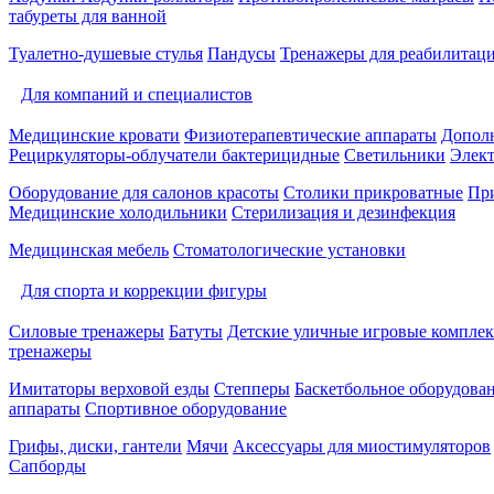
табуреты для ванной
Туалетно-душевые стулья
Пандусы
Тренажеры для реабилитац
Для компаний и специалистов
Медицинские кровати
Физиотерапевтические аппараты
Дополн
Рециркуляторы-облучатели бактерицидные
Светильники
Элек
Оборудование для салонов красоты
Столики прикроватные
Пр
Медицинские холодильники
Стерилизация и дезинфекция
Медицинская мебель
Стоматологические установки
Для спорта и коррекции фигуры
Силовые тренажеры
Батуты
Детские уличные игровые компле
тренажеры
Имитаторы верховой езды
Степперы
Баскетбольное оборудова
аппараты
Спортивное оборудование
Грифы, диски, гантели
Мячи
Аксессуары для миостимуляторов
Сапборды