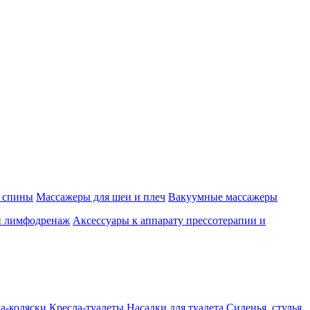
 спины
Массажеры для шеи и плеч
Вакуумные массажеры
и лимфодренаж
Аксессуары к аппарату прессотерапии и
а-коляски
Кресла-туалеты
Насадки для туалета
Сиденья, стулья,