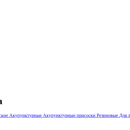
а
ские
Акупунктурные
Акупунктурные присоски
Резиновые
Для 