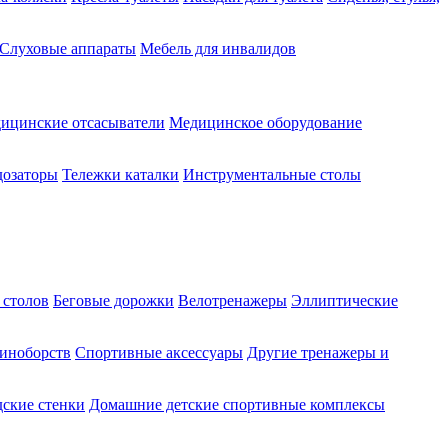
Слуховые аппараты
Мебель для инвалидов
ицинские отсасыватели
Медицинское оборудование
озаторы
Тележки каталки
Инструментальные столы
 столов
Беговые дорожки
Велотренажеры
Эллиптические
диноборств
Спортивные аксессуары
Другие тренажеры и
ские стенки
Домашние детские спортивные комплексы