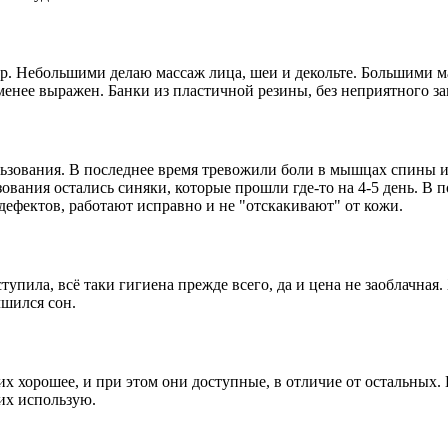
етр. Небольшими делаю массаж лица, шеи и декольте. Большими 
менее выражен. Банки из пластичной резины, без неприятного за
зования. В последнее время тревожили боли в мышцах спины и 
ования остались синяки, которые прошли где-то на 4-5 день. В
дефектов, работают исправно и не "отскакивают" от кожи.
тупила, всё таки гигиена прежде всего, да и цена не заоблачна
чшился сон.
них хорошее, и при этом они доступные, в отличие от остальных.
их использую.