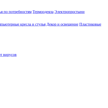
ья по потребностям
Термоодеяла
Электропростыни
пьютерные кресла и стулья
Декор и освещение
Пластиковые
от вирусов