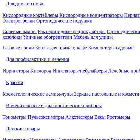
Для дома и семьи
Кислородные коктейлеры
Кислородные концентраторы
Перчат
Электрогрелки
Ортопедические подушки
Солевые лампы
Бактерицидные рециркуляторы
Ортопедически
хозблоки
Уличные обогреватели
Мебель для улицы
Газовые грили
Зонты для пляжа и кафе
Компостеры садовые
Для профилактики и лечения
Ирригаторы
Кислород
Ингаляторы/небулайзеры
Лечебные при
Красота
Косметологические лампы-лупы
Зеркала настольные и космети
Измерительные и диагностические приборы
Тонометры
Пульсоксиметры
Алкотестеры
Весы
Ростомеры
Детские товары