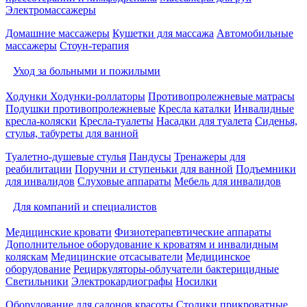
Электромассажеры
Домашние массажеры
Кушетки для массажа
Автомобильные
массажеры
Стоун-терапия
Уход за больными и пожилыми
Ходунки
Ходунки-роллаторы
Противопролежневые матрасы
Подушки противопролежневые
Кресла каталки
Инвалидные
кресла-коляски
Кресла-туалеты
Насадки для туалета
Сиденья,
стулья, табуреты для ванной
Туалетно-душевые стулья
Пандусы
Тренажеры для
реабилитации
Поручни и ступеньки для ванной
Подъемники
для инвалидов
Слуховые аппараты
Мебель для инвалидов
Для компаний и специалистов
Медицинские кровати
Физиотерапевтические аппараты
Дополнительное оборудование к кроватям и инвалидным
коляскам
Медицинские отсасыватели
Медицинское
оборудование
Рециркуляторы-облучатели бактерицидные
Светильники
Электрокардиографы
Носилки
Оборудование для салонов красоты
Столики прикроватные