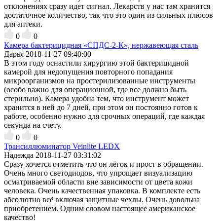
отклонениях сразу идет сигнал. Лекарств у нас там хранится
достаточное количество, так что это один из сильных плюсов
для аптеки.
0
0
Камера бактерицидная «СПДС-2-К», нержавеющая сталь
Дарья
2018-11-27 09:40:00
В этом году оснастили хирургию этой бактерицидной
камерой для недопущения повторного попадания
микроорганизмов на простерилизованные инструменты
(особо важно для операционной, где все должно быть
стерильно). Камера удобна тем, что инструмент может
хранится в ней до 7 дней, при этом он постоянно готов к
работе, особенно нужно для срочных операций, где каждая
секунда на счету.
0
0
Трансиллюминатор Veinlite LEDX
Надежда
2018-11-27 03:31:02
Сразу хочется отметить что он лёгок и прост в обращении.
Очень много светодиодов, что упрощает визуализацию
осматриваемой области вне зависимости от цвета кожи
человека. Очень качественная упаковка. В комплекте есть
абсолютно всё включая защитные чехлы. Очень довольна
приобретением. Одним словом настоящее американское
качество!