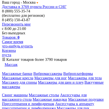
Ваш город -
Москва
Доставка в 3769 пункта России и СНГ
8 (800) 555-35-74
(бесплатно для регионов)
8 (495) 150-43-87
Перезвонить мне
с 8:00 до 21:00
Без выходных
Товаров:
0
Самое время
что-нибудь купить
Корзина
пуста
☰
Каталог товаров
более 3790 товаров
Массаж
Массажные банки
Вибромассажеры
Виброплатформы
Массажные кресла
Массажеры для ног
Массажеры для тела
Массажер для спины
Массажеры для шеи и плеч
Вакуумные
массажеры
Свинг машины
Массажные столы
Аксессуары для
массажного стола
Массажные накидки
Массажные подушки
Прессотерапия и лимфодренаж
Аксессуары к аппарату
прессотерапии и лимфодренажа
Массажеры для рук