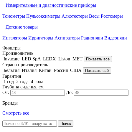
Измерительные и диагностические приборы
Тонометры
Пульсоксиметры
Алкотестеры
Весы
Ростомеры
Детские товары
Ингаляторы
Ирригаторы
Аспираторы
Радионяни
Видеоняни
Фильтры
Производитель
Invacare
LED SpA
LEDX
Liston
MET
Показать всё
Страна производитель
Бельгия
Италия
Китай
Россия
США
Показать всё
Гарантия
1 год
2 года
4 года
Глубина сиденья, см
От:
До:
Бренды
Смотреть все
Поиск