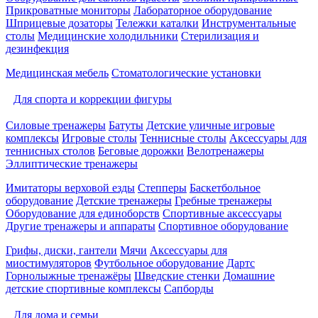
Прикроватные мониторы
Лабораторное оборудование
Шприцевые дозаторы
Тележки каталки
Инструментальные
столы
Медицинские холодильники
Стерилизация и
дезинфекция
Медицинская мебель
Стоматологические установки
Для спорта и коррекции фигуры
Силовые тренажеры
Батуты
Детские уличные игровые
комплексы
Игровые столы
Теннисные столы
Аксессуары для
теннисных столов
Беговые дорожки
Велотренажеры
Эллиптические тренажеры
Имитаторы верховой езды
Степперы
Баскетбольное
оборудование
Детские тренажеры
Гребные тренажеры
Оборудование для единоборств
Спортивные аксессуары
Другие тренажеры и аппараты
Спортивное оборудование
Грифы, диски, гантели
Мячи
Аксессуары для
миостимуляторов
Футбольное оборудование
Дартс
Горнолыжные тренажёры
Шведские стенки
Домашние
детские спортивные комплексы
Сапборды
Для дома и семьи