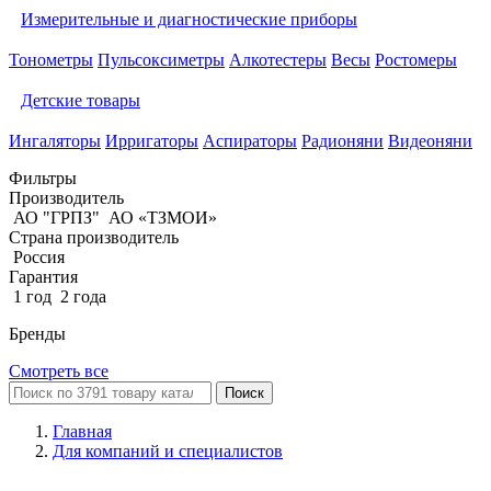
Измерительные и диагностические приборы
Тонометры
Пульсоксиметры
Алкотестеры
Весы
Ростомеры
Детские товары
Ингаляторы
Ирригаторы
Аспираторы
Радионяни
Видеоняни
Фильтры
Производитель
АО "ГРПЗ"
АО «ТЗМОИ»
Страна производитель
Россия
Гарантия
1 год
2 года
Бренды
Смотреть все
Поиск
Главная
Для компаний и специалистов