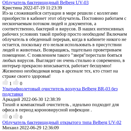
Облучатель бактерицидный Belberg UV-03
Кристина
2022-07-19 11:23:39
Из-за сложившейся ситуации в мире решили с коллегами
приобрести в кабинет этот облучатель. Постоянно работаем с
нескончаемым потоком людей и документов, а
соответственно, бактерий и вирусов. В наших интенсивных
рабочих условиях такой прибор просто необходим! Включаем
облучатель в обеденный перерыв, когда в кабинете никого не
остается, поскольку его нельзя использовать в присутствии
людей и животных. Возвращаясь, тщательно проветриваем
помещение. С появлением такого "зверя"перестали бояться
любых вирусов. Выглядит он очень стильно и современно, в
интерьер прекрасно вписывается, работает бесшумно!
Жизненно необходимая вещь в арсенале тех, кто стоит на
страже своего здоровья!
1
0
Ультрафиолетовый очиститель воздуха Belberg BR-03 без
подставки
Аркадий
2022-06-30 12:38:39
Тихий и компактный очиститель , идеально подходит для
офиса в период короновирусной инфекции .
0
0
Облучатель бактерицидный открытого типа Belberg UV-02
Михаил
2022-06-29 12:36:09