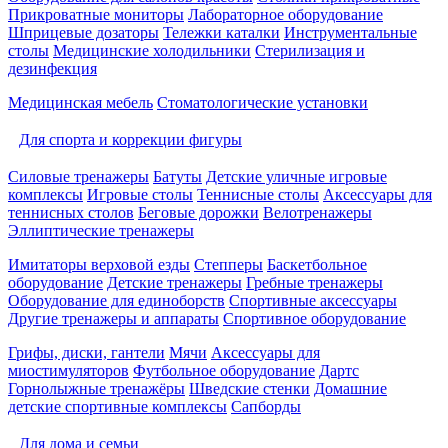
Прикроватные мониторы
Лабораторное оборудование
Шприцевые дозаторы
Тележки каталки
Инструментальные
столы
Медицинские холодильники
Стерилизация и
дезинфекция
Медицинская мебель
Стоматологические установки
Для спорта и коррекции фигуры
Силовые тренажеры
Батуты
Детские уличные игровые
комплексы
Игровые столы
Теннисные столы
Аксессуары для
теннисных столов
Беговые дорожки
Велотренажеры
Эллиптические тренажеры
Имитаторы верховой езды
Степперы
Баскетбольное
оборудование
Детские тренажеры
Гребные тренажеры
Оборудование для единоборств
Спортивные аксессуары
Другие тренажеры и аппараты
Спортивное оборудование
Грифы, диски, гантели
Мячи
Аксессуары для
миостимуляторов
Футбольное оборудование
Дартс
Горнолыжные тренажёры
Шведские стенки
Домашние
детские спортивные комплексы
Сапборды
Для дома и семьи