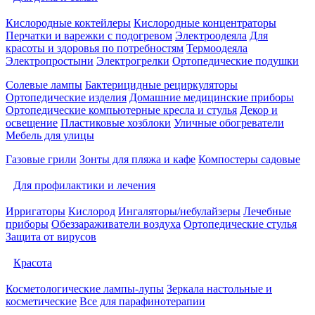
Кислородные коктейлеры
Кислородные концентраторы
Перчатки и варежки с подогревом
Электроодеяла
Для
красоты и здоровья по потребностям
Термоодеяла
Электропростыни
Электрогрелки
Ортопедические подушки
Солевые лампы
Бактерицидные рециркуляторы
Ортопедические изделия
Домашние медицинские приборы
Ортопедические компьютерные кресла и стулья
Декор и
освещение
Пластиковые хозблоки
Уличные обогреватели
Мебель для улицы
Газовые грили
Зонты для пляжа и кафе
Компостеры садовые
Для профилактики и лечения
Ирригаторы
Кислород
Ингаляторы/небулайзеры
Лечебные
приборы
Обеззараживатели воздуха
Ортопедические стулья
Защита от вирусов
Красота
Косметологические лампы-лупы
Зеркала настольные и
косметические
Все для парафинотерапии