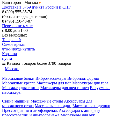
Ваш город -
Москва
Доставка в 3769 пункта России и СНГ
8 (800) 555-35-74
(бесплатно для регионов)
8 (495) 150-43-87
Перезвонить мне
с 8:00 до 21:00
Без выходных
Товаров:
0
Самое время
что-нибудь купить
Корзина
пуста
☰
Каталог товаров
более 3790 товаров
Массаж
Массажные банки
Вибромассажеры
Виброплатформы
Массажные кресла
Массажеры для ног
Массажеры для тела
Массажер для спины
Массажеры для шеи и плеч
Вакуумные
массажеры
Свинг машины
Массажные столы
Аксессуары для
массажного стола
Массажные накидки
Массажные подушки
Прессотерапия и лимфодренаж
Аксессуары к аппарату
прессотерапии и лимфодренажа
Массажеры для рук