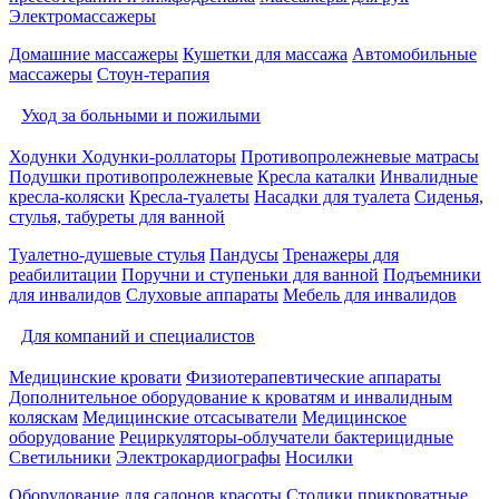
Электромассажеры
Домашние массажеры
Кушетки для массажа
Автомобильные
массажеры
Стоун-терапия
Уход за больными и пожилыми
Ходунки
Ходунки-роллаторы
Противопролежневые матрасы
Подушки противопролежневые
Кресла каталки
Инвалидные
кресла-коляски
Кресла-туалеты
Насадки для туалета
Сиденья,
стулья, табуреты для ванной
Туалетно-душевые стулья
Пандусы
Тренажеры для
реабилитации
Поручни и ступеньки для ванной
Подъемники
для инвалидов
Слуховые аппараты
Мебель для инвалидов
Для компаний и специалистов
Медицинские кровати
Физиотерапевтические аппараты
Дополнительное оборудование к кроватям и инвалидным
коляскам
Медицинские отсасыватели
Медицинское
оборудование
Рециркуляторы-облучатели бактерицидные
Светильники
Электрокардиографы
Носилки
Оборудование для салонов красоты
Столики прикроватные