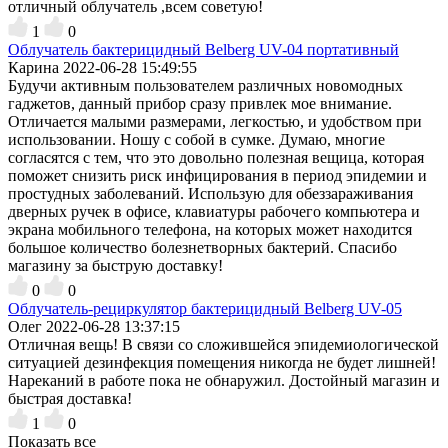
отличный облучатель ,всем советую!
1
0
Облучатель бактерицидный Belberg UV-04 портативный
Карина
2022-06-28 15:49:55
Будучи активным пользователем различных новомодных
гаджетов, данный прибор сразу привлек мое внимание.
Отличается малыми размерами, легкостью, и удобством при
использовании. Ношу с собой в сумке. Думаю, многие
согласятся с тем, что это довольно полезная вещица, которая
поможет снизить риск инфицирования в период эпидемии и
простудных заболеваний. Использую для обеззараживания
дверных ручек в офисе, клавиатуры рабочего компьютера и
экрана мобильного телефона, на которых может находится
большое количество болезнетворных бактерий. Спасибо
магазину за быструю доставку!
0
0
Облучатель-рециркулятор бактерицидный Belberg UV-05
Олег
2022-06-28 13:37:15
Отличная вещь! В связи со сложившейся эпидемиологической
ситуацией дезинфекция помещения никогда не будет лишней!
Нареканий в работе пока не обнаружил. Достойный магазин и
быстрая доставка!
1
0
Показать все