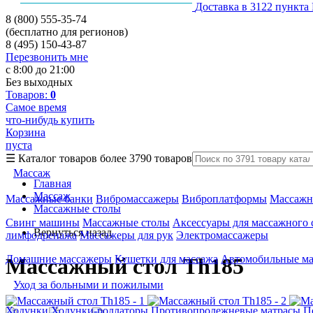
Доставка в 3122 пункта
8 (800) 555-35-74
(бесплатно для регионов)
8 (495) 150-43-87
Перезвонить мне
с 8:00 до 21:00
Без выходных
Товаров:
0
Самое время
что-нибудь купить
Корзина
пуста
☰
Каталог товаров
более 3790 товаров
Массаж
Главная
Массаж
Массажные банки
Вибромассажеры
Виброплатформы
Массажн
Массажные столы
Свинг машины
Массажные столы
Аксессуары для массажного 
Вернуться назад
лимфодренажа
Массажеры для рук
Электромассажеры
Домашние массажеры
Кушетки для массажа
Автомобильные м
Массажный стол Th185
Уход за больными и пожилыми
Ходунки
Ходунки-роллаторы
Противопролежневые матрасы
П