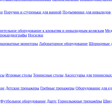
ии
Поручни и ступеньки для ванной
Подъемники для инвалидов
ительное оборудование к кроватям и инвалидным коляскам
Мед
трокардиографы
Носилки
икроватные мониторы
Лабораторное оборудование
Шприцевые д
ксы
Игровые столы
Теннисные столы
Аксессуары для теннисных
ние
Детские тренажеры
Гребные тренажеры
Оборудование для е
Футбольное оборудование
Дартс
Горнолыжные тренажёры
Швед