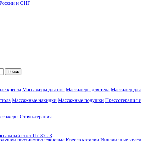
 России и СНГ
Поиск
ые кресла
Массажеры для ног
Массажеры для тела
Массажер для
стола
Массажные накидки
Массажные подушки
Прессотерапия 
ассажеры
Стоун-терапия
одушки противопролежневые
Кресла каталки
Инвалидные кресл