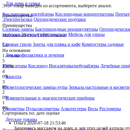
Для дома и семьи
Этот товар выведен из ассортимента,
выберите аналог
.
Кислородные коктейлеры
Кислородные концентраторы
Перчат
Преимущества:
Электрогрелки
Ортопедические подушки
Преимущества
Солевые лампы
Бактерицидные рециркуляторы
Ортопедически
хозблоки
Уличные обогреватели
Мебель для улицы
Массажный стол Th185 отзывы:
Газовые грили
Зонты для пляжа и кафе
Компостеры садовые
5.0
На основании
Для профилактики и лечения
1 отзыва
5
Ирригаторы
Кислород
Ингаляторы/небулайзеры
Лечебные при
100%
4
0%
Красота
3
0%
Косметологические лампы-лупы
Зеркала настольные и космети
2
0%
Измерительные и диагностические приборы
1
0%
Тонометры
Пульсоксиметры
Алкотестеры
Весы
Ростомеры
Сортировать по:
дате
оценке
Детские товары
Ольга
2020-07-18 21:53:46
Занимаюсь массажем на дому, и для этих целей купила эт