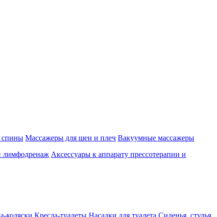
 спины
Массажеры для шеи и плеч
Вакуумные массажеры
и лимфодренаж
Аксессуары к аппарату прессотерапии и
а-коляски
Кресла-туалеты
Насадки для туалета
Сиденья, стулья,