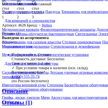
табуреты для ванной
Туалетно-душевые стулья
Пандусы
Тренажеры для реабилитац
Для компаний и специалистов
Артикул: 4628
Бренд: >
Heliox
Медицинские кровати
Физиотерапевтические аппараты
Дополн
Отзывы (1)
Рециркуляторы-облучатели бактерицидные
Светильники
Элек
Выведено из ассортимента
Аналоги
Оборудование для салонов красоты
Столики прикроватные
Пр
Массажные столы
Медицинские холодильники
Стерилизация и дезинфекция
Информация о доставке
Медицинская мебель
Стоматологические установки
Стоимость доставки:
Бесплатно
Срок доставки:
1-2 дня
Для спорта и коррекции фигуры
✓
При условии товара в наличии (осн. склад).
Возникли вопросы?
Силовые тренажеры
Батуты
Детские уличные игровые компле
8 (800) 555-35-74
тренажеры
(по России бесплатно)
Имитаторы верховой езды
Степперы
Баскетбольное оборудова
аппараты
Спортивное оборудование
Описание
Грифы, диски, гантели
Мячи
Аксессуары для миостимуляторов
Отзывы (1)
Сапборды