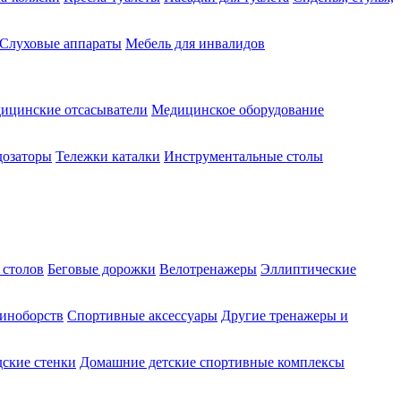
Слуховые аппараты
Мебель для инвалидов
ицинские отсасыватели
Медицинское оборудование
озаторы
Тележки каталки
Инструментальные столы
 столов
Беговые дорожки
Велотренажеры
Эллиптические
диноборств
Спортивные аксессуары
Другие тренажеры и
ские стенки
Домашние детские спортивные комплексы