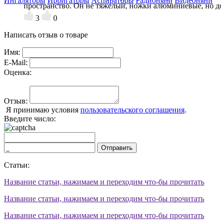
Ингаляторы
Ирригаторы
Аспираторы
Радионяни
Видеоняни
пространство. Он не тяжелый, ножки алюминиевые, но д
3
0
Написать отзыв о товаре
Имя:
E-Mail:
Оценка:
Отзыв:
Я принимаю условия
пользовательского соглашения
.
Введите число:
Отправить
Статьи:
Название статьи, нажимаем и переходим что-бы прочитать
Название статьи, нажимаем и переходим что-бы прочитать
Название статьи, нажимаем и переходим что-бы прочитать