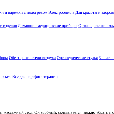
ки и варежки с подогревом
Электроодеяла
Для красоты и здоров
е изделия
Домашние медицинские приборы
Ортопедические ком
боры
Обеззараживатели воздуха
Ортопедические стулья
Защита 
ческие
Все для парафинотерапии
от массажный стол. Он удобный, складывается, можно убрать его 