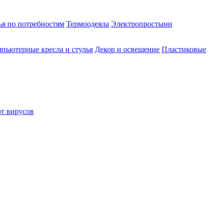
ья по потребностям
Термоодеяла
Электропростыни
пьютерные кресла и стулья
Декор и освещение
Пластиковые
от вирусов