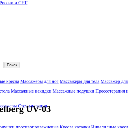
 России и СНГ
Поиск
ые кресла
Массажеры для ног
Массажеры для тела
Массажер для
стола
Массажные накидки
Массажные подушки
Прессотерапия 
ассажеры
Стоун-терапия
lberg UV-03
одушки противопролежневые
Кресла каталки
Инвалидные кресл