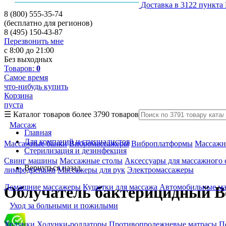
Доставка в 3122 пункта
8 (800) 555-35-74
(бесплатно для регионов)
8 (495) 150-43-87
Перезвонить мне
с 8:00 до 21:00
Без выходных
Товаров:
0
Самое время
что-нибудь купить
Корзина
пуста
☰
Каталог товаров
более 3790 товаров
Массаж
Главная
Для компаний и специалистов
Массажные банки
Вибромассажеры
Виброплатформы
Массажн
Стерилизация и дезинфекция
Свинг машины
Массажные столы
Аксессуары для массажного 
Вернуться назад
лимфодренажа
Массажеры для рук
Электромассажеры
Домашние массажеры
Кушетки для массажа
Автомобильные м
Облучатель бактерицидный Be
Уход за больными и пожилыми
Ходунки
Ходунки-роллаторы
Противопролежневые матрасы
П