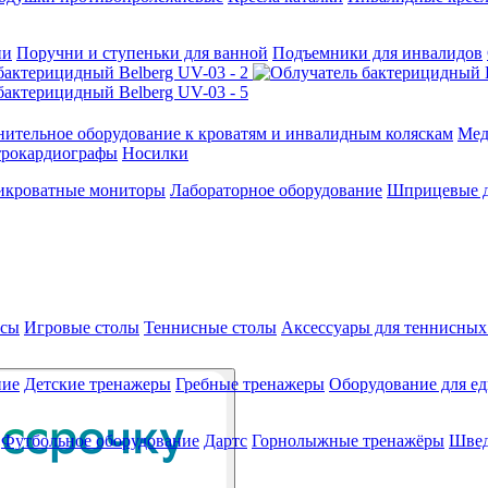
ии
Поручни и ступеньки для ванной
Подъемники для инвалидов
ительное оборудование к кроватям и инвалидным коляскам
Мед
трокардиографы
Носилки
икроватные мониторы
Лабораторное оборудование
Шприцевые д
ксы
Игровые столы
Теннисные столы
Аксессуары для теннисных
ние
Детские тренажеры
Гребные тренажеры
Оборудование для е
Футбольное оборудование
Дартс
Горнолыжные тренажёры
Швед