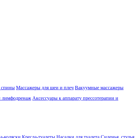
 спины
Массажеры для шеи и плеч
Вакуумные массажеры
и лимфодренаж
Аксессуары к аппарату прессотерапии и
а-коляски
Кресла-туалеты
Насадки для туалета
Сиденья, стулья,