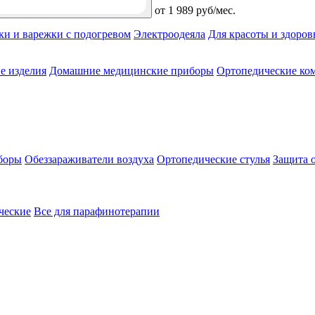
от
1 989 руб/мес.
ки и варежки с подогревом
Электроодеяла
Для красоты и здоров
е изделия
Домашние медицинские приборы
Ортопедические ком
боры
Обеззараживатели воздуха
Ортопедические стулья
Защита 
ческие
Все для парафинотерапии