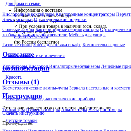
Для дома и семьи
Информация о доставке
Кислородные коктейлеры
Кислородные концентраторы
Перчат
Стоимость доставки:
350 руб
Электрогрелки
Ортопедические подушки
Срок доставки:
1-2 дня
✓
При условии товара в наличии (осн. склад).
Солевые лампы
Бактерицидные рециркуляторы
Ортопедически
Возникли вопросы?
хозблоки
Уличные обогреватели
Мебель для улицы
8 (800) 555-35-74
(по России бесплатно)
Газовые грили
Зонты для пляжа и кафе
Компостеры садовые
Описание
Для профилактики и лечения
Ирригаторы
Кислород
Ингаляторы/небулайзеры
Лечебные при
Комплектация
Красота
Отзывы (1)
Косметологические лампы-лупы
Зеркала настольные и космети
Инструкция
Измерительные и диагностические приборы
Этот товар выведен из ассортимента,
выберите аналог
.
Тонометры
Пульсоксиметры
Алкотестеры
Весы
Ростомеры
Скачать инструкцию
Детские товары
Преимущества: