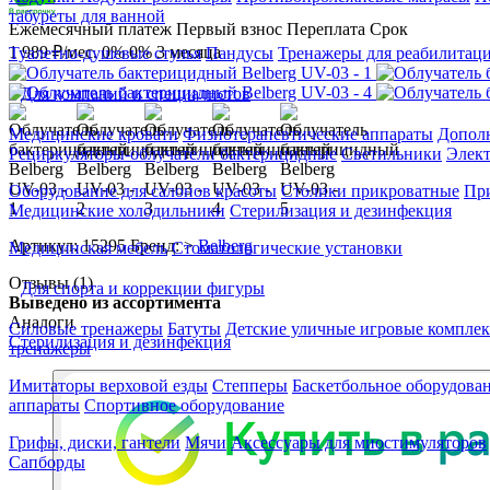
табуреты для ванной
Ежемесячный платеж
Первый взнос
Переплата
Срок
1 989 ₽/мес.
0%
0%
3 месяца
Туалетно-душевые стулья
Пандусы
Тренажеры для реабилитац
Для компаний и специалистов
Медицинские кровати
Физиотерапевтические аппараты
Дополн
Рециркуляторы-облучатели бактерицидные
Светильники
Элек
Оборудование для салонов красоты
Столики прикроватные
Пр
Медицинские холодильники
Стерилизация и дезинфекция
Артикул: 15295
Бренд: >
Belberg
Медицинская мебель
Стоматологические установки
Отзывы (1)
Для спорта и коррекции фигуры
Выведено из ассортимента
Аналоги
Силовые тренажеры
Батуты
Детские уличные игровые компле
Стерилизация и дезинфекция
тренажеры
Имитаторы верховой езды
Степперы
Баскетбольное оборудова
аппараты
Спортивное оборудование
Грифы, диски, гантели
Мячи
Аксессуары для миостимуляторов
Сапборды