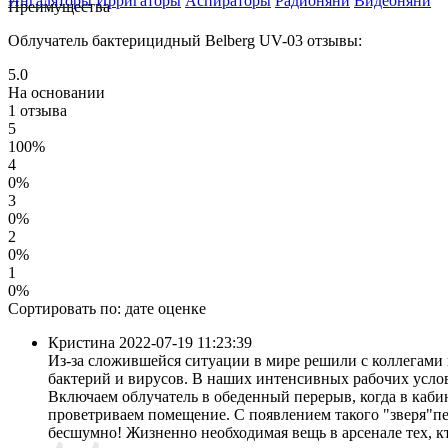
Ингаляторы
Ирригаторы
Аспираторы
Радионяни
Видеоняни
Преимущества
Облучатель бактерицидный Belberg UV-03 отзывы:
5.0
На основании
1 отзыва
5
100%
4
0%
3
0%
2
0%
1
0%
Сортировать по:
дате
оценке
Кристина
2022-07-19 11:23:39
Из-за сложившейся ситуации в мире решили с коллегами 
бактерий и вирусов. В наших интенсивных рабочих усло
Включаем облучатель в обеденный перерыв, когда в кабин
проветриваем помещение. С появлением такого "зверя"пе
бесшумно! Жизненно необходимая вещь в арсенале тех, кт