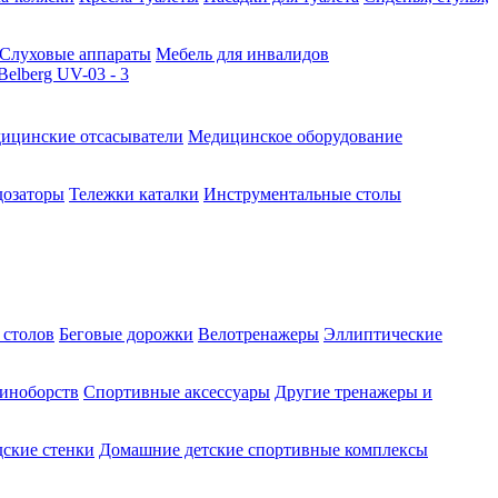
Слуховые аппараты
Мебель для инвалидов
ицинские отсасыватели
Медицинское оборудование
озаторы
Тележки каталки
Инструментальные столы
 столов
Беговые дорожки
Велотренажеры
Эллиптические
диноборств
Спортивные аксессуары
Другие тренажеры и
ские стенки
Домашние детские спортивные комплексы