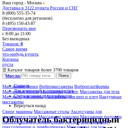
Ваш город -
Москва
Доставка в 3122 пункта России и СНГ
8 (800) 555-35-74
(бесплатно для регионов)
8 (495) 150-43-87
Перезвонить мне
с 8:00 до 21:00
Без выходных
Товаров:
0
Самое время
что-нибудь купить
Корзина
пуста
☰
Каталог товаров
более 3790 товаров
Массаж
Поиск
Главная
Массажные банки
Вибромассажеры
Виброплатформы
Для компаний и специалистов
Массажные кресла
Массажеры для ног
Массажеры для тела
Стерилизация и дезинфекция
Массажер для спины
Массажеры для шеи и плеч
Вакуумные
массажеры
Вернуться назад
Свинг машины
Массажные столы
Аксессуары для
массажного стола
Массажные накидки
Массажные подушки
Облучатель бактерицидный
Прессотерапия и лимфодренаж
Аксессуары к аппарату
прессотерапии и лимфодренажа
Массажеры для рук