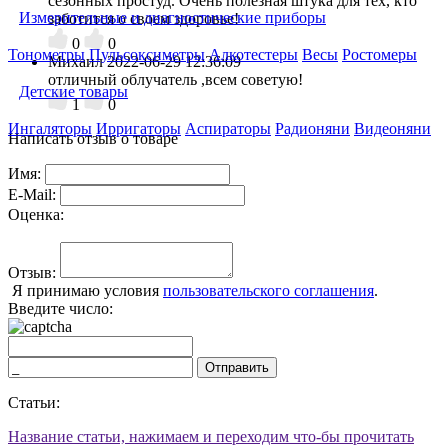
сезонных простуд. Очень полезная штука для тех, кто
Измерительные и диагностические приборы
заботится о своем здоровье!
0
0
Тонометры
Пульсоксиметры
Алкотестеры
Весы
Ростомеры
Михаил
2022-06-29 12:36:09
отличный облучатель ,всем советую!
Детские товары
1
0
Ингаляторы
Ирригаторы
Аспираторы
Радионяни
Видеоняни
Написать отзыв о товаре
Имя:
E-Mail:
Оценка:
Отзыв:
Я принимаю условия
пользовательского соглашения
.
Введите число:
Отправить
Статьи:
Название статьи, нажимаем и переходим что-бы прочитать