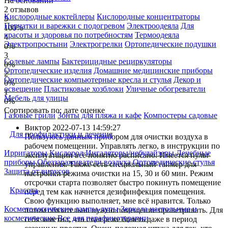
На основании
2 отзывов
Кислородные коктейлеры
Кислородные концентраторы
5
Перчатки и варежки с подогревом
Электроодеяла
Для
100%
красоты и здоровья по потребностям
Термоодеяла
4
Электропростыни
Электрогрелки
Ортопедические подушки
0%
3
Солевые лампы
Бактерицидные рециркуляторы
0%
Ортопедические изделия
Домашние медицинские приборы
2
Ортопедические компьютерные кресла и стулья
Декор и
0%
освещение
Пластиковые хозблоки
Уличные обогреватели
1
Мебель для улицы
0%
Сортировать по:
дате
оценке
Газовые грили
Зонты для пляжа и кафе
Компостеры садовые
Виктор
2022-07-13 14:59:27
Для профилактики и лечения
Пользуюсь данным прибором для очистки воздуха в
рабочем помещении. Управлять легко, в инструкции по
Ирригаторы
Кислород
Ингаляторы/небулайзеры
Лечебные
эксплуатации всё понятно расписано. Имеется пульт
приборы
Обеззараживатели воздуха
Ортопедические стулья
управления. Также есть специальный таймер для
Защита от вирусов
настройки режима очистки на 15, 30 и 60 мин. Режим
отсрочки старта позволяет быстро покинуть помещение
Красота
перед тем как начнется дезифинфекция помещения.
Свою функцию выполняет, мне всё нравится. Только
Косметологические лампы-лупы
Зеркала настольные и
потом обязательно нужно помещение проветривать. Для
косметические
Все для парафинотерапии
себя заметил, что стал реже болеть даже в период