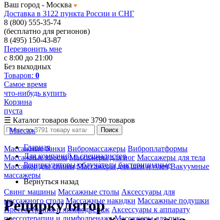
Ваш город -
Москва
Доставка в 3122 пункта России и СНГ
8 (800) 555-35-74
(бесплатно для регионов)
8 (495) 150-43-87
Перезвонить мне
с 8:00 до 21:00
Без выходных
Товаров:
0
Самое время
что-нибудь купить
Корзина
пуста
☰
Каталог товаров
более 3790 товаров
Массаж
Поиск
Главная
Массажные банки
Вибромассажеры
Виброплатформы
Для компаний и специалистов
Массажные кресла
Массажеры для ног
Массажеры для тела
Рециркуляторы-облучатели бактерицидные
Массажер для спины
Массажеры для шеи и плеч
Вакуумные
массажеры
Вернуться назад
Свинг машины
Массажные столы
Аксессуары для
массажного стола
Массажные накидки
Массажные подушки
Рециркулятор
Прессотерапия и лимфодренаж
Аксессуары к аппарату
прессотерапии и лимфодренажа
Массажеры для рук