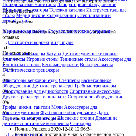
Этот товар выведен из ассортимента,
выберите аналог
.
Прикроватные мониторы
Лабораторное оборудование
Шприцевые дозаторы
Тележки каталки
Инструментальные
Преимущества:
столы
Медицинские холодильники
Стерилизация и
дезинфекция
Преимущества
Медицинская мебель
Стоматологические установки
Рециркулятор бактерицидный МСК-913 передвижной
отзывы:
Для спорта и коррекции фигуры
5.0
На основании
Силовые тренажеры
Батуты
Детские уличные игровые
1 отзыва
комплексы
Игровые столы
Теннисные столы
Аксессуары для
5
теннисных столов
Беговые дорожки
Велотренажеры
100%
Эллиптические тренажеры
4
0%
Имитаторы верховой езды
Степперы
Баскетбольное
3
оборудование
Детские тренажеры
Гребные тренажеры
0%
Оборудование для единоборств
Спортивные аксессуары
2
Другие тренажеры и аппараты
Спортивное оборудование
0%
Грифы, диски, гантели
Мячи
Аксессуары для
1
миостимуляторов
Футбольное оборудование
Дартс
0%
Горнолыжные тренажёры
Шведские стенки
Домашние
Сортировать по:
дате
оценке
детские спортивные комплексы
Сапборды
Полина Ушакова
2020-12-18 12:06:34
Рециркулятор поставили у нас в офисе весной этого
Для дома и семьи