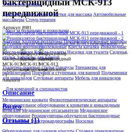
бактерицидный МСК-913
Электромассажеры
передвижной
Домашние массажеры
Кушетки для массажа
Автомобильные
массажеры
Стоун-терапия
Артикул: 8981
Уход за больными и пожилыми
Ходунки
Ходунки-роллаторы
Противопролежневые матрасы
Подушки противопролежневые
Кресла каталки
Инвалидные
кресла-коляски
Кресла-туалеты
Насадки для туалета
Сиденья,
стулья, табуреты для ванной
Туалетно-душевые стулья
Пандусы
Тренажеры для
реабилитации
Поручни и ступеньки для ванной
Подъемники
для инвалидов
Слуховые аппараты
Мебель для инвалидов
Аналоги
Для компаний и специалистов
Описание
Медицинские кровати
Физиотерапевтические аппараты
Видео
Дополнительное оборудование к кроватям и инвалидным
коляскам
Медицинские отсасыватели
Медицинское
оборудование
Рециркуляторы-облучатели бактерицидные
Отзывы (1)
Светильники
Электрокардиографы
Носилки
Оборудование для салонов красоты
Столики прикроватные