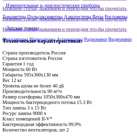
Измерительные и диагностические приборы
Название статьи, нажимаем и переходим что-бы прочитать
Тонометры
Пульсоксиметры
Алкотестеры
Весы
Ростомеры
Название статьи, нажимаем и переходим что-бы прочитать
Детские товары
Название статьи, нажимаем и переходим что-бы прочитать
Ингаляторы
Ирригаторы
Аспираторы
Радионяни
Видеоняни
Технические характеристики:
Страна производитель
Россия
Страна изготовитель
Россия
Гарантия
1 год
Мощность
60 Вт
Габариты
595x300x130 мм
Вес
12 кг
Уровень шума
не более 40 дБ
Производительность
90 м³/ч
Размер платформы
1050х300х470 мм
Мощность бактерицидного потока
15.3 Вт
Тип лампы
3 х 15 Вт
Ресурс лампы
9000 ч
Класс помещений
II-V*
Бактерицидная эффективность
99,9%
Количество вентиляторов, шт
2