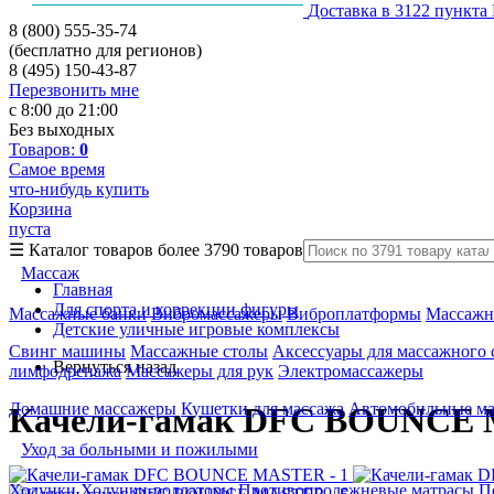
Доставка в 3122 пункта
8 (800) 555-35-74
(бесплатно для регионов)
8 (495) 150-43-87
Перезвонить мне
с 8:00 до 21:00
Без выходных
Товаров:
0
Самое время
что-нибудь купить
Корзина
пуста
☰
Каталог товаров
более 3790 товаров
Массаж
Главная
Для спорта и коррекции фигуры
Массажные банки
Вибромассажеры
Виброплатформы
Массажн
Детские уличные игровые комплексы
Свинг машины
Массажные столы
Аксессуары для массажного 
Вернуться назад
лимфодренажа
Массажеры для рук
Электромассажеры
Домашние массажеры
Кушетки для массажа
Автомобильные м
Качели-гамак DFC BOUNCE
Уход за больными и пожилыми
Ходунки
Ходунки-роллаторы
Противопролежневые матрасы
П