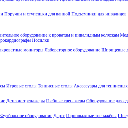
ии
Поручни и ступеньки для ванной
Подъемники для инвалидов
ительное оборудование к кроватям и инвалидным коляскам
Мед
трокардиографы
Носилки
икроватные мониторы
Лабораторное оборудование
Шприцевые д
ксы
Игровые столы
Теннисные столы
Аксессуары для теннисных
ние
Детские тренажеры
Гребные тренажеры
Оборудование для е
Футбольное оборудование
Дартс
Горнолыжные тренажёры
Швед