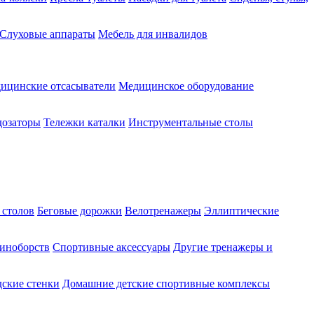
Слуховые аппараты
Мебель для инвалидов
ицинские отсасыватели
Медицинское оборудование
озаторы
Тележки каталки
Инструментальные столы
 столов
Беговые дорожки
Велотренажеры
Эллиптические
диноборств
Спортивные аксессуары
Другие тренажеры и
ские стенки
Домашние детские спортивные комплексы