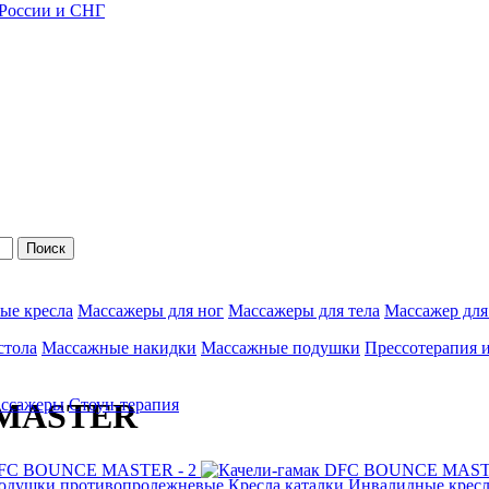
 России и СНГ
Поиск
ые кресла
Массажеры для ног
Массажеры для тела
Массажер для
стола
Массажные накидки
Массажные подушки
Прессотерапия 
ассажеры
Стоун-терапия
 MASTER
одушки противопролежневые
Кресла каталки
Инвалидные кресл