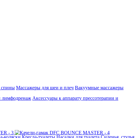
 спины
Массажеры для шеи и плеч
Вакуумные массажеры
и лимфодренаж
Аксессуары к аппарату прессотерапии и
а-коляски
Кресла-туалеты
Насадки для туалета
Сиденья, стулья,