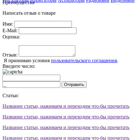
Ингаляторы
Ирригаторы
Аспираторы
Радионяни
Видеоняни
Преимущества
Написать отзыв о товаре
Имя:
E-Mail:
Оценка:
Отзыв:
Я принимаю условия
пользовательского соглашения
.
Введите число:
Отправить
Статьи:
Название статьи, нажимаем и переходим что-бы прочитать
Название статьи, нажимаем и переходим что-бы прочитать
Название статьи, нажимаем и переходим что-бы прочитать
Название статьи, нажимаем и переходим что-бы прочитать