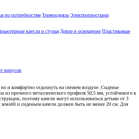
ья по потребностям
Термоодеяла
Электропростыни
пьютерные кресла и стулья
Декор и освещение
Пластиковые
от вирусов
, но и комфортно отдохнуть на свежем воздухе. Сиденье
ы из прочного металлического профиля 50,5 мм, устойчивого к
струкции, поэтому качели могут использоваться детьми от 3
у землёй и сиденьем качели должен быть не менее 20 см. Для