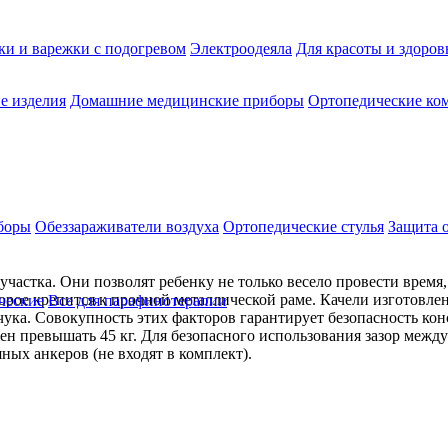
ки и варежки с подогревом
Электроодеяла
Для красоты и здоров
е изделия
Домашние медицинские приборы
Ортопедические ком
боры
Обеззараживатели воздуха
Ортопедические стулья
Защита 
участка. Они позволят ребенку не только весело провести время
рое крепится к прочной металлической раме. Качели изготовлен
ческие
Все для парафинотерапии
чука. Совокупность этих факторов гарантирует безопасность кон
лжен превышать 45 кг. Для безопасного использования зазор межд
ных анкеров (не входят в комплект).