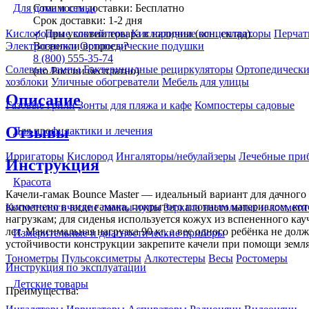
Стоимость доставки:
Бесплатно
Для дома и семьи
Срок доставки:
1-2 дня
✓
При условии товара в наличии (осн. склад).
Кислородные коктейлеры
Кислородные концентраторы
Перчат
Возникли вопросы?
Электрогрелки
Ортопедические подушки
8 (800) 555-35-74
Солевые лампы
Бактерицидные рециркуляторы
Ортопедически
(по России бесплатно)
хозблоки
Уличные обогреватели
Мебель для улицы
Описание
Газовые грили
Зонты для пляжа и кафе
Компостеры садовые
Отзывы
Для профилактики и лечения
Ирригаторы
Кислород
Ингаляторы/небулайзеры
Лечебные при
Инструкция
Красота
Качели-гамак Bounce Master — идеальный вариант для дачного 
выполнено в виде гамака, покрытого плотным материалом, кото
Косметологические лампы-лупы
Зеркала настольные и космети
нагрузкам; для сиденья используется кожух из вспененного кау
лет. Максимальная нагрузка 90 кг, а вес одного ребёнка не до
Измерительные и диагностические приборы
устойчивости конструкции закрепите качели при помощи земля
Тонометры
Пульсоксиметры
Алкотестеры
Весы
Ростомеры
Инструкция по эксплуатации
Детские товары
Преимущества: