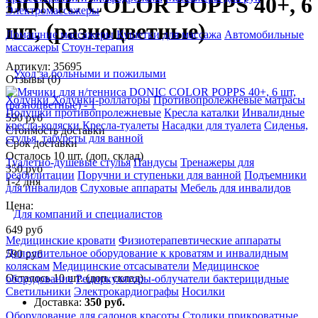
DONIC COLOR POPPS 40+, 6
Электромассажеры
шт, (разноцветные)
Домашние массажеры
Кушетки для массажа
Автомобильные
массажеры
Стоун-терапия
Артикул: 35695
Уход за больными и пожилыми
Отзывы (0)
Ходунки
Ходунки-роллаторы
Противопролежневые матрасы
Подушки противопролежневые
Кресла каталки
Инвалидные
590 руб
кресла-коляски
Кресла-туалеты
Насадки для туалета
Сиденья,
Стоимость доставки
стулья, табуреты для ванной
Срок доставки
Осталось 10 шт. (доп. склад)
Туалетно-душевые стулья
Пандусы
Тренажеры для
350 руб
реабилитации
Поручни и ступеньки для ванной
Подъемники
1-2 дня
для инвалидов
Слуховые аппараты
Мебель для инвалидов
Цена:
Для компаний и специалистов
649
руб
Медицинские кровати
Физиотерапевтические аппараты
Дополнительное оборудование к кроватям и инвалидным
590
руб
коляскам
Медицинские отсасыватели
Медицинское
Осталось 10 шт. (доп. склад)
оборудование
Рециркуляторы-облучатели бактерицидные
Светильники
Электрокардиографы
Носилки
Доставка:
350 руб.
Оборудование для салонов красоты
Столики прикроватные