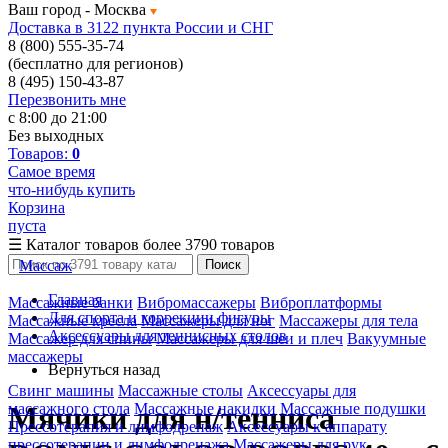
Ваш город -
Москва
Доставка в 3122 пункта России и СНГ
8 (800) 555-35-74
(бесплатно для регионов)
8 (495) 150-43-87
Перезвонить мне
с 8:00 до 21:00
Без выходных
Товаров:
0
Самое время
что-нибудь купить
Корзина
пуста
☰
Каталог товаров
более 3790 товаров
Массаж
Поиск
Главная
Массажные банки
Вибромассажеры
Виброплатформы
Для спорта и коррекции фигуры
Массажные кресла
Массажеры для ног
Массажеры для тела
Аксессуары для теннисных столов
Массажер для спины
Массажеры для шеи и плеч
Вакуумные
массажеры
Вернуться назад
Свинг машины
Массажные столы
Аксессуары для
массажного стола
Массажные накидки
Массажные подушки
Мячики для н/тенниса
Прессотерапия и лимфодренаж
Аксессуары к аппарату
прессотерапии и лимфодренажа
Массажеры для рук