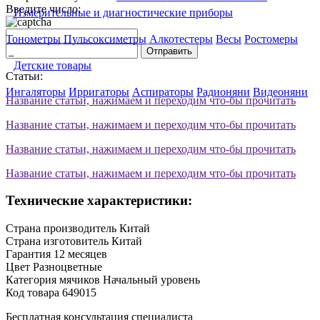
Введите число:
Измерительные и диагностические приборы
Тонометры
Пульсоксиметры
Алкотестеры
Весы
Ростомеры
Отправить
Детские товары
Статьи:
Ингаляторы
Ирригаторы
Аспираторы
Радионяни
Видеоняни
Название статьи, нажимаем и переходим что-бы прочитать
Название статьи, нажимаем и переходим что-бы прочитать
Название статьи, нажимаем и переходим что-бы прочитать
Название статьи, нажимаем и переходим что-бы прочитать
Технические характеристики:
Страна производитель
Китай
Страна изготовитель
Китай
Гарантия
12 месяцев
Цвет
Разноцветные
Категория мячиков
Начальный уровень
Код товара
649015
Бесплатная консультация специалиста