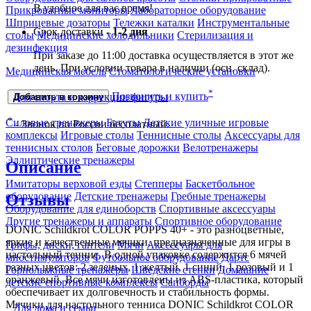
В удобное для вас время!
Прикроватные мониторы
Лабораторное оборудование
Шприцевые дозаторы
Тележки каталки
Инструментальные
Срок доставки -
1-2 дня
столы
Медицинские холодильники
Стерилизация и
дезинфекция
При заказе до 11:00 доставка осуществляется в этот же
день. При условии товара в наличии (осн. склад).
Медицинская мебель
Стоматологические установки
*
Позвонить и купить
Для спорта и коррекции фигуры
Добавить в корзину
*
Силовые тренажеры
Батуты
Детские уличные игровые
- Звонок по России бесплатный.
комплексы
Игровые столы
Теннисные столы
Аксессуары для
теннисных столов
Беговые дорожки
Велотренажеры
Эллиптические тренажеры
Описание
Имитаторы верховой езды
Степперы
Баскетбольное
оборудование
Детские тренажеры
Гребные тренажеры
Отзывы
Оборудование для единоборств
Спортивные аксессуары
Другие тренажеры и аппараты
Спортивное оборудование
DONIC Schildkrot COLOR POPPS 40+ - это разноцветные,
яркие и качественные мячики, предназначенные для игры в
Грифы, диски, гантели
Мячи
Аксессуары для
настольный теннис. В одной упаковке содержится 6 мячей
миостимуляторов
Футбольное оборудование
Дартс
разных цветов: 2 зеленых, 1 желтый, 1 синий, 1 розовый и 1
Горнолыжные тренажёры
Шведские стенки
Домашние
оранжевый. Все мячи изготовлены из ABS-пластика, который
детские спортивные комплексы
Сапборды
обеспечивает их долговечность и стабильность формы.
Мячики для настольного тенниса DONIC Schildkrot COLOR
Для дома и семьи