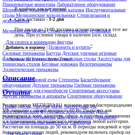
Прикроватные мониторы
Лабораторное оборудование
В удобное для вас время!
Шприцевые дозаторы
Тележки каталки
Инструментальные
столы
Медицинские холодильники
Стерилизация и
Срок доставки -
1-2 дня
дезинфекция
При заказе до 11:00 доставка осуществляется в этот же
Медицинская мебель
Стоматологические установки
день. При условии товара в наличии (осн. склад).
Для спорта и коррекции фигуры
*
Позвонить и купить
Добавить в корзину
Силовые тренажеры
Батуты
Детские уличные игровые
*
комплексы
Игровые столы
Теннисные столы
Аксессуары для
- Звонок по России бесплатный.
теннисных столов
Беговые дорожки
Велотренажеры
Эллиптические тренажеры
Описание
Имитаторы верховой езды
Степперы
Баскетбольное
оборудование
Детские тренажеры
Гребные тренажеры
Оборудование для единоборств
Спортивные аксессуары
Отзывы
Другие тренажеры и аппараты
Спортивное оборудование
Рециркулятор МЕГИДЕЗ 911 оснащен двумя бактерицидными
Грифы, диски, гантели
Мячи
Аксессуары для
УФ-лампами с общей мощность 60 Вт. Подходит для
миостимуляторов
Футбольное оборудование
Дартс
размещения в доме, квартире, офисе, в торговых помещениях
Горнолыжные тренажёры
Шведские стенки
Домашние
и в помещениях медицинского назначения любой категории.
детские спортивные комплексы
Сапборды
Рассчитан на площадь до 50 кв.м. В периоды эпидемий и при
большом скоплении людей, рекомендуем включать прибор на
Для дома и семьи