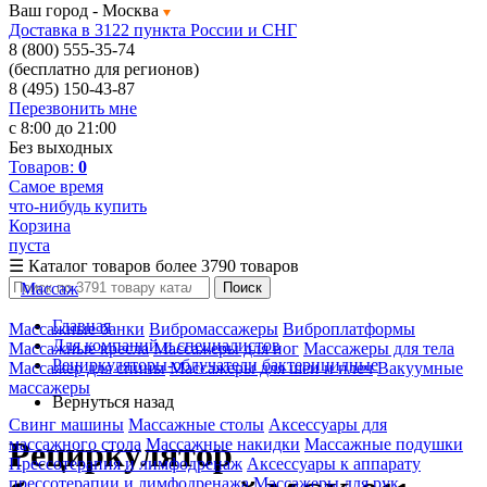
Ваш город -
Москва
Доставка в 3122 пункта России и СНГ
8 (800) 555-35-74
(бесплатно для регионов)
8 (495) 150-43-87
Перезвонить мне
с 8:00 до 21:00
Без выходных
Товаров:
0
Самое время
что-нибудь купить
Корзина
пуста
☰
Каталог товаров
более 3790 товаров
Массаж
Поиск
Главная
Массажные банки
Вибромассажеры
Виброплатформы
Для компаний и специалистов
Массажные кресла
Массажеры для ног
Массажеры для тела
Рециркуляторы-облучатели бактерицидные
Массажер для спины
Массажеры для шеи и плеч
Вакуумные
массажеры
Вернуться назад
Свинг машины
Массажные столы
Аксессуары для
массажного стола
Массажные накидки
Массажные подушки
Рециркулятор
Прессотерапия и лимфодренаж
Аксессуары к аппарату
прессотерапии и лимфодренажа
Массажеры для рук