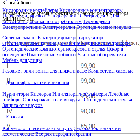
3 часа и более.
Кислородные коктейлеры
Кислородные концентраторы
Рекомендуемое время эффективной работы рециркулятора
Перчатки и варежки с подогревом
Электроодеяла
Для
МЕГИДЕЗ 911
красоты и здоровья по потребностям
Термоодеяла
Электропростыни
Электрогрелки
Ортопедические подушки
Солевые лампы
Бактерицидные рециркуляторы
Ортопедические изделия
Домашние медицинские приборы
Ортопедические компьютерные кресла и стулья
Декор и
освещение
Пластиковые хозблоки
Уличные обогреватели
Мебель для улицы
Газовые грили
Зонты для пляжа и кафе
Компостеры садовые
Для профилактики и лечения
Ирригаторы
Кислород
Ингаляторы/небулайзеры
Лечебные
приборы
Обеззараживатели воздуха
Ортопедические стулья
Защита от вирусов
Красота
Косметологические лампы-лупы
Зеркала настольные и
косметические
Все для парафинотерапии