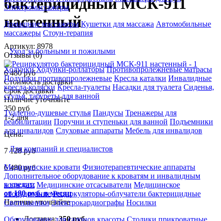
бактерицидный МСК-911
Электромассажеры
настенный
Домашние массажеры
Кушетки для массажа
Автомобильные
массажеры
Стоун-терапия
Артикул: 8978
Уход за больными и пожилыми
Отзывы (0)
Ходунки
Ходунки-роллаторы
Противопролежневые матрасы
6 480 руб
Подушки противопролежневые
Кресла каталки
Инвалидные
Стоимость доставки
кресла-коляски
Кресла-туалеты
Насадки для туалета
Сиденья,
Срок доставки
стулья, табуреты для ванной
Наличие уточняйте
350 руб
Туалетно-душевые стулья
Пандусы
Тренажеры для
1-2 дня
реабилитации
Поручни и ступеньки для ванной
Подъемники
для инвалидов
Слуховые аппараты
Мебель для инвалидов
Цена:
Для компаний и специалистов
7 128
руб
Медицинские кровати
Физиотерапевтические аппараты
6 480
руб
Дополнительное оборудование к кроватям и инвалидным
в кредит:
коляскам
Медицинские отсасыватели
Медицинское
от 180 руб. в месяц
оборудование
Рециркуляторы-облучатели бактерицидные
Наличие уточняйте
Светильники
Электрокардиографы
Носилки
Доставка:
350 руб.
Оборудование для салонов красоты
Столики прикроватные