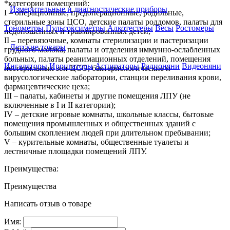
*категории помещений:
Измерительные и диагностические приборы
I – операционные, предоперационные, родильные,
стерильные зоны ЦСО, детские палаты роддомов, палаты для
Тонометры
Пульсоксиметры
Алкотестеры
Весы
Ростомеры
недоношенных и травмированных детей;
II – перевязочные, комнаты стерилизации и пастеризации
Детские товары
грудного молока, палаты и отделения иммунно-ослабленных
больных, палаты реанимационных отделений, помещения
Ингаляторы
Ирригаторы
Аспираторы
Радионяни
Видеоняни
нестерильных зон ЦСО, бактериологические и
вирусологические лаборатории, станции переливания крови,
фармацевтические цеха;
III – палаты, кабинеты и другие помещения ЛПУ (не
включенные в I и II категории);
IV – детские игровые комнаты, школьные классы, бытовые
помещения промышленных и общественных зданий с
большим скоплением людей при длительном пребывании;
V – курительные комнаты, общественные туалеты и
лестничные площадки помещений ЛПУ.
Преимущества:
Преимущества
Написать отзыв о товаре
Имя: