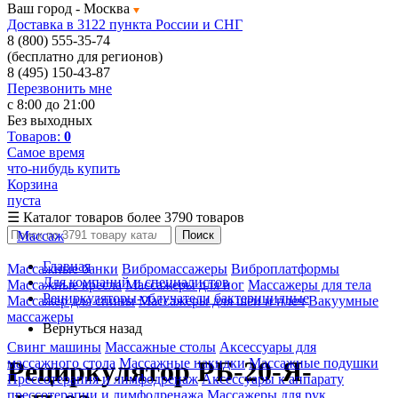
Ваш город -
Москва
Доставка в 3122 пункта России и СНГ
8 (800) 555-35-74
(бесплатно для регионов)
8 (495) 150-43-87
Перезвонить мне
с 8:00 до 21:00
Без выходных
Товаров:
0
Самое время
что-нибудь купить
Корзина
пуста
☰
Каталог товаров
более 3790 товаров
Массаж
Поиск
Главная
Массажные банки
Вибромассажеры
Виброплатформы
Для компаний и специалистов
Массажные кресла
Массажеры для ног
Массажеры для тела
Рециркуляторы-облучатели бактерицидные
Массажер для спины
Массажеры для шеи и плеч
Вакуумные
массажеры
Вернуться назад
Свинг машины
Массажные столы
Аксессуары для
массажного стола
Массажные накидки
Массажные подушки
Рециркулятор РБ-20-Я-
Прессотерапия и лимфодренаж
Аксессуары к аппарату
прессотерапии и лимфодренажа
Массажеры для рук