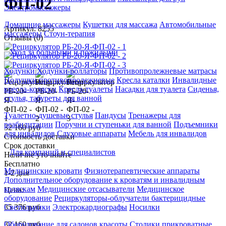
ФП-02
Электромассажеры
Домашние массажеры
Кушетки для массажа
Автомобильные
Артикул: 8255
массажеры
Стоун-терапия
Отзывы (0)
Уход за больными и пожилыми
Ходунки
Ходунки-роллаторы
Противопролежневые матрасы
Подушки противопролежневые
Кресла каталки
Инвалидные
кресла-коляски
Кресла-туалеты
Насадки для туалета
Сиденья,
стулья, табуреты для ванной
Туалетно-душевые стулья
Пандусы
Тренажеры для
реабилитации
Поручни и ступеньки для ванной
Подъемники
32 160 руб
для инвалидов
Слуховые аппараты
Мебель для инвалидов
Стоимость доставки
Срок доставки
Для компаний и специалистов
Наличие уточняйте
Бесплатно
Медицинские кровати
Физиотерапевтические аппараты
1-2 дня
Дополнительное оборудование к кроватям и инвалидным
коляскам
Медицинские отсасыватели
Медицинское
Цена:
оборудование
Рециркуляторы-облучатели бактерицидные
35 376
руб
Светильники
Электрокардиографы
Носилки
32 160
руб
Оборудование для салонов красоты
Столики прикроватные