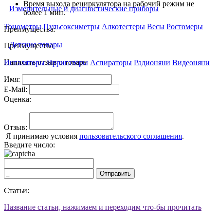
Время выхода рециркулятора на рабочий режим не
Измерительные и диагностические приборы
более 1 мин.
Тонометры
Пульсоксиметры
Алкотестеры
Весы
Ростомеры
Преимущества:
Детские товары
Преимущества
Написать отзыв о товаре
Ингаляторы
Ирригаторы
Аспираторы
Радионяни
Видеоняни
Имя:
E-Mail:
Оценка:
Отзыв:
Я принимаю условия
пользовательского соглашения
.
Введите число:
Отправить
Статьи:
Название статьи, нажимаем и переходим что-бы прочитать