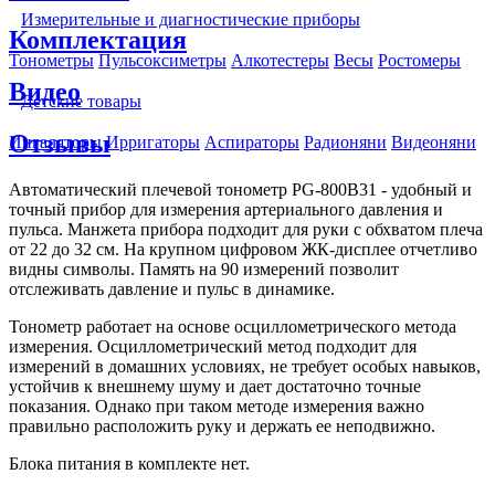
Измерительные и диагностические приборы
Комплектация
Тонометры
Пульсоксиметры
Алкотестеры
Весы
Ростомеры
Видео
Детские товары
Отзывы
Ингаляторы
Ирригаторы
Аспираторы
Радионяни
Видеоняни
Автоматический плечевой тонометр PG-800B31 - удобный и
точный прибор для измерения артериального давления и
пульса. Манжета прибора подходит для руки с обхватом плеча
от 22 до 32 см. На крупном цифровом ЖК-дисплее отчетливо
видны символы. Память на 90 измерений позволит
отслеживать давление и пульс в динамике.
Тонометр работает на основе осциллометрического метода
измерения. Осциллометрический метод подходит для
измерений в домашних условиях, не требует особых навыков,
устойчив к внешнему шуму и дает достаточно точные
показания. Однако при таком методе измерения важно
правильно расположить руку и держать ее неподвижно.
Блока питания в комплекте нет.