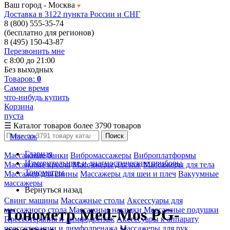
Ваш город -
Москва
Доставка в 3122 пункта России и СНГ
8 (800) 555-35-74
(бесплатно для регионов)
8 (495) 150-43-87
Перезвонить мне
с 8:00 до 21:00
Без выходных
Товаров:
0
Самое время
что-нибудь купить
Корзина
пуста
☰
Каталог товаров
более 3790 товаров
Массаж
Поиск
Главная
Массажные банки
Вибромассажеры
Виброплатформы
Измерительные и диагностические приборы
Массажные кресла
Массажеры для ног
Массажеры для тела
Тонометры
Массажер для спины
Массажеры для шеи и плеч
Вакуумные
массажеры
Вернуться назад
Свинг машины
Массажные столы
Аксессуары для
массажного стола
Массажные накидки
Массажные подушки
Тонометр Med-Mos PG-
Прессотерапия и лимфодренаж
Аксессуары к аппарату
прессотерапии и лимфодренажа
Массажеры для рук