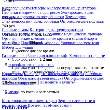
1-2 дня
Кислородные коктейлеры
Кислородные концентраторы
Цена:
Перчатки и варежки с подогревом
Электроодеяла
Для
красоты и здоровья по потребностям
Термоодеяла
836
руб
Электропростыни
Электрогрелки
Ортопедические подушки
760
руб
Солевые лампы
Бактерицидные рециркуляторы
Ортопедические изделия
Домашние медицинские приборы
Осталось 1041 шт. (доп. склад)
Ортопедические компьютерные кресла и стулья
Декор и
Доставка:
350 руб.
освещение
Пластиковые хозблоки
Уличные обогреватели
Мебель для улицы
В удобное для вас время!
Газовые грили
Зонты для пляжа и кафе
Компостеры садовые
Срок доставки -
1-2 дня
Для профилактики и лечения
При заказе до 11:00 доставка осуществляется в этот же
день. При условии товара в наличии (осн. склад).
Ирригаторы
Кислород
Ингаляторы/небулайзеры
Лечебные
приборы
Обеззараживатели воздуха
Ортопедические стулья
*
Позвонить и купить
Защита от вирусов
Добавить в корзину
*
Красота
- Звонок по России бесплатный.
Косметологические лампы-лупы
Зеркала настольные и
косметические
Все для парафинотерапии
Описание