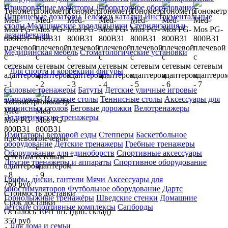
Прикроватные мониторы
Лабораторное оборудование
Шприцевые дозаторы
Тележки каталки
Инструментальные
столы
Медицинские холодильники
Стерилизация и
дезинфекция
Медицинская мебель
Стоматологические установки
Для спорта и коррекции фигуры
Силовые тренажеры
Батуты
Детские уличные игровые
комплексы
Игровые столы
Теннисные столы
Аксессуары для
теннисных столов
Беговые дорожки
Велотренажеры
Эллиптические тренажеры
Имитаторы верховой езды
Степперы
Баскетбольное
оборудование
Детские тренажеры
Гребные тренажеры
Оборудование для единоборств
Спортивные аксессуары
Другие тренажеры и аппараты
Спортивное оборудование
Грифы, диски, гантели
Мячи
Аксессуары для
760 руб
миостимуляторов
Футбольное оборудование
Дартс
Стоимость доставки
Горнолыжные тренажёры
Шведские стенки
Домашние
Срок доставки
детские спортивные комплексы
Сапборды
Осталось 1041 шт. (доп. склад)
350 руб
Для дома и семьи