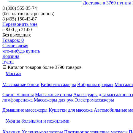
Доставка в 3769 пункта
8 (800) 555-35-74
(бесплатно для регионов)
8 (495) 150-43-87
Перезвонить мне
с 8:00 до 21:00
Без выходных
Товаров:
0
Самое время
что-нибудь купить
Корзина
пуста
☰
Каталог товаров
более 3790 товаров
Массаж
Массажные банки
Вибромассажеры
Виброплатформы
Массажн
Свинг машины
Массажные столы
Аксессуары для массажного 
лимфодренажа
Массажеры для рук
Электромассажеры
Домашние массажеры
Кушетки для массажа
Автомобильные м
Уход за больными и пожилыми
Ходунки
Ходунки-роллаторы
Противопролежневые матрасы
П