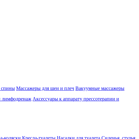
 спины
Массажеры для шеи и плеч
Вакуумные массажеры
и лимфодренаж
Аксессуары к аппарату прессотерапии и
а-коляски
Кресла-туалеты
Насадки для туалета
Сиденья, стулья,