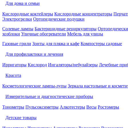
Для дома и семьи
Кислородные коктейлеры
Кислородные концентраторы
Перчат
Электрогрелки
Ортопедические подушки
Солевые лампы
Бактерицидные рециркуляторы
Ортопедически
хозблоки
Уличные обогреватели
Мебель для улицы
Газовые грили
Зонты для пляжа и кафе
Компостеры садовые
Для профилактики и лечения
Ирригаторы
Кислород
Ингаляторы/небулайзеры
Лечебные при
Красота
Косметологические лампы-лупы
Зеркала настольные и космети
Измерительные и диагностические приборы
Тонометры
Пульсоксиметры
Алкотестеры
Весы
Ростомеры
Детские товары