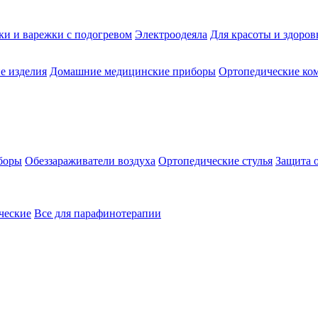
ки и варежки с подогревом
Электроодеяла
Для красоты и здоров
е изделия
Домашние медицинские приборы
Ортопедические ком
боры
Обеззараживатели воздуха
Ортопедические стулья
Защита 
ческие
Все для парафинотерапии