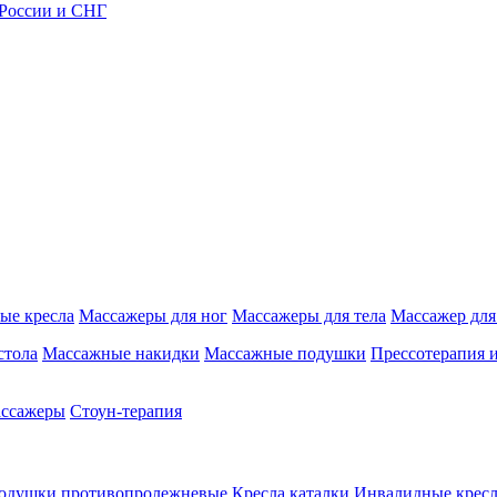
 России и СНГ
ые кресла
Массажеры для ног
Массажеры для тела
Массажер для
стола
Массажные накидки
Массажные подушки
Прессотерапия 
ассажеры
Стоун-терапия
одушки противопролежневые
Кресла каталки
Инвалидные кресл