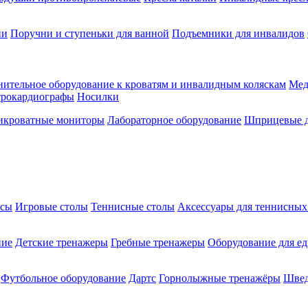
ии
Поручни и ступеньки для ванной
Подъемники для инвалидов
ительное оборудование к кроватям и инвалидным коляскам
Мед
трокардиографы
Носилки
икроватные мониторы
Лабораторное оборудование
Шприцевые д
ксы
Игровые столы
Теннисные столы
Аксессуары для теннисных
ние
Детские тренажеры
Гребные тренажеры
Оборудование для е
Футбольное оборудование
Дартс
Горнолыжные тренажёры
Швед