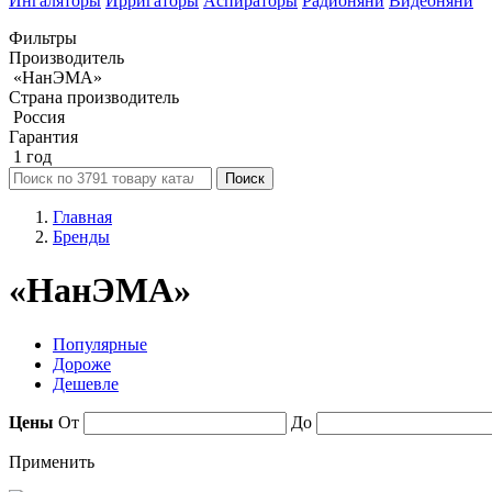
Ингаляторы
Ирригаторы
Аспираторы
Радионяни
Видеоняни
Фильтры
Производитель
«НанЭМА»
Страна производитель
Россия
Гарантия
1 год
Поиск
Главная
Бренды
«НанЭМА»
Популярные
Дороже
Дешевле
Цены
От
До
Применить