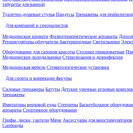
табуреты для ванной
Туалетно-душевые стулья
Пандусы
Тренажеры для реабилитац
Для компаний и специалистов
Медицинские кровати
Физиотерапевтические аппараты
Дополн
Рециркуляторы-облучатели бактерицидные
Светильники
Элек
Оборудование для салонов красоты
Столики прикроватные
Пр
Медицинские холодильники
Стерилизация и дезинфекция
Медицинская мебель
Стоматологические установки
Для спорта и коррекции фигуры
Силовые тренажеры
Батуты
Детские уличные игровые компле
тренажеры
Имитаторы верховой езды
Степперы
Баскетбольное оборудова
аппараты
Спортивное оборудование
Грифы, диски, гантели
Мячи
Аксессуары для миостимуляторов
Сапборды