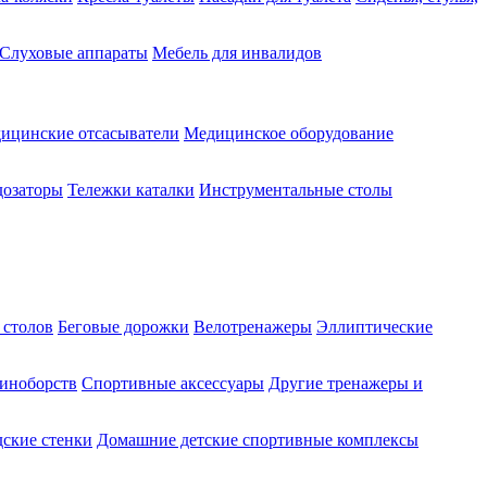
Слуховые аппараты
Мебель для инвалидов
ицинские отсасыватели
Медицинское оборудование
озаторы
Тележки каталки
Инструментальные столы
 столов
Беговые дорожки
Велотренажеры
Эллиптические
диноборств
Спортивные аксессуары
Другие тренажеры и
ские стенки
Домашние детские спортивные комплексы