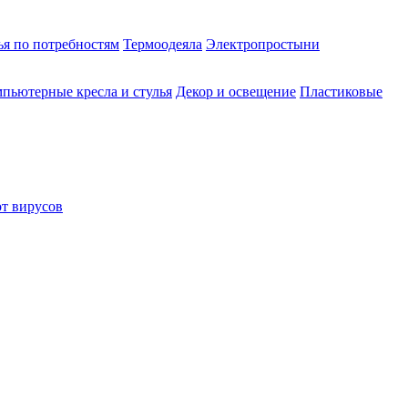
ья по потребностям
Термоодеяла
Электропростыни
пьютерные кресла и стулья
Декор и освещение
Пластиковые
от вирусов