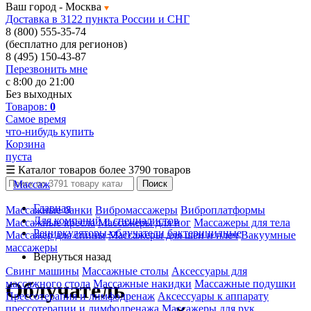
Ваш город -
Москва
Доставка в 3122 пункта России и СНГ
8 (800) 555-35-74
(бесплатно для регионов)
8 (495) 150-43-87
Перезвонить мне
с 8:00 до 21:00
Без выходных
Товаров:
0
Самое время
что-нибудь купить
Корзина
пуста
☰
Каталог товаров
более 3790 товаров
Массаж
Поиск
Главная
Массажные банки
Вибромассажеры
Виброплатформы
Для компаний и специалистов
Массажные кресла
Массажеры для ног
Массажеры для тела
Рециркуляторы-облучатели бактерицидные
Массажер для спины
Массажеры для шеи и плеч
Вакуумные
массажеры
Вернуться назад
Свинг машины
Массажные столы
Аксессуары для
массажного стола
Массажные накидки
Массажные подушки
Облучатель
Прессотерапия и лимфодренаж
Аксессуары к аппарату
прессотерапии и лимфодренажа
Массажеры для рук