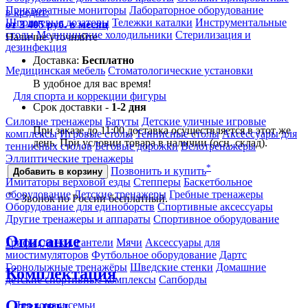
Прикроватные мониторы
Лабораторное оборудование
в кредит:
Шприцевые дозаторы
Тележки каталки
Инструментальные
от 3 405 руб. в месяц
столы
Медицинские холодильники
Стерилизация и
Наличие уточняйте
дезинфекция
Доставка:
Бесплатно
Медицинская мебель
Стоматологические установки
В удобное для вас время!
Для спорта и коррекции фигуры
Срок доставки -
1-2 дня
Силовые тренажеры
Батуты
Детские уличные игровые
При заказе до 11:00 доставка осуществляется в этот же
комплексы
Игровые столы
Теннисные столы
Аксессуары для
день. При условии товара в наличии (осн. склад).
теннисных столов
Беговые дорожки
Велотренажеры
Эллиптические тренажеры
*
Позвонить и купить
Добавить в корзину
Имитаторы верховой езды
Степперы
Баскетбольное
оборудование
Детские тренажеры
Гребные тренажеры
*
- Звонок по России бесплатный.
Оборудование для единоборств
Спортивные аксессуары
Другие тренажеры и аппараты
Спортивное оборудование
Описание
Грифы, диски, гантели
Мячи
Аксессуары для
миостимуляторов
Футбольное оборудование
Дартс
Горнолыжные тренажёры
Шведские стенки
Домашние
Комплектация
детские спортивные комплексы
Сапборды
Отзывы
Для дома и семьи