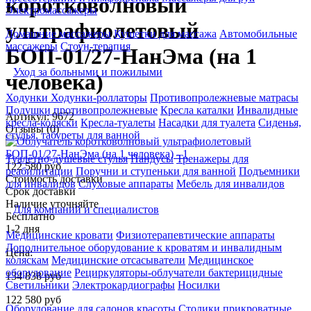
коротковолновый
Электромассажеры
ультрафиолетовый
Домашние массажеры
Кушетки для массажа
Автомобильные
массажеры
Стоун-терапия
БОП-01/27-НанЭма (на 1
Уход за больными и пожилыми
человека)
Ходунки
Ходунки-роллаторы
Противопролежневые матрасы
Подушки противопролежневые
Кресла каталки
Инвалидные
Артикул: 9672
кресла-коляски
Кресла-туалеты
Насадки для туалета
Сиденья,
Отзывы (0)
стулья, табуреты для ванной
Туалетно-душевые стулья
Пандусы
Тренажеры для
122 580 руб
реабилитации
Поручни и ступеньки для ванной
Подъемники
Стоимость доставки
для инвалидов
Слуховые аппараты
Мебель для инвалидов
Срок доставки
Наличие уточняйте
Для компаний и специалистов
Бесплатно
1-2 дня
Медицинские кровати
Физиотерапевтические аппараты
Дополнительное оборудование к кроватям и инвалидным
Цена:
коляскам
Медицинские отсасыватели
Медицинское
оборудование
Рециркуляторы-облучатели бактерицидные
134 838
руб
Светильники
Электрокардиографы
Носилки
122 580
руб
Оборудование для салонов красоты
Столики прикроватные