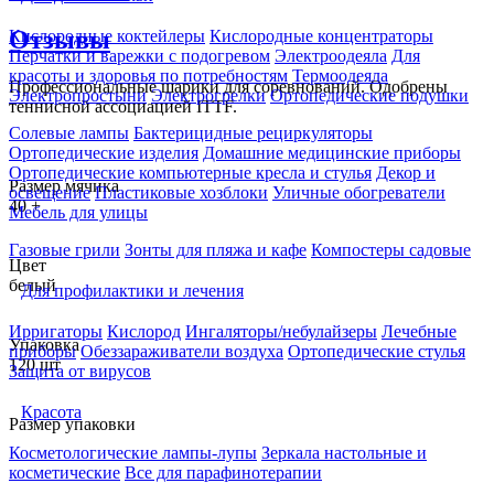
Отзывы
Кислородные коктейлеры
Кислородные концентраторы
Перчатки и варежки с подогревом
Электроодеяла
Для
красоты и здоровья по потребностям
Термоодеяла
Профессиональные шарики для соревнований. Одобрены
Электропростыни
Электрогрелки
Ортопедические подушки
теннисной ассоциацией ITTF.
Солевые лампы
Бактерицидные рециркуляторы
Ортопедические изделия
Домашние медицинские приборы
Ортопедические компьютерные кресла и стулья
Декор и
Размер мячика
освещение
Пластиковые хозблоки
Уличные обогреватели
40 +
Мебель для улицы
Газовые грили
Зонты для пляжа и кафе
Компостеры садовые
Цвет
белый
Для профилактики и лечения
Ирригаторы
Кислород
Ингаляторы/небулайзеры
Лечебные
Упаковка
приборы
Обеззараживатели воздуха
Ортопедические стулья
120 шт
Защита от вирусов
Красота
Размер упаковки
Косметологические лампы-лупы
Зеркала настольные и
косметические
Все для парафинотерапии