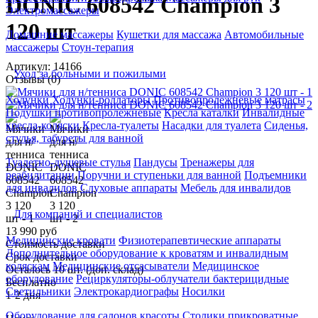
DONIC 608542 Champion 3
Электромассажеры
120 шт
Домашние массажеры
Кушетки для массажа
Автомобильные
массажеры
Стоун-терапия
Артикул: 14166
Уход за больными и пожилыми
Отзывы (0)
Ходунки
Ходунки-роллаторы
Противопролежневые матрасы
Подушки противопролежневые
Кресла каталки
Инвалидные
кресла-коляски
Кресла-туалеты
Насадки для туалета
Сиденья,
стулья, табуреты для ванной
Туалетно-душевые стулья
Пандусы
Тренажеры для
реабилитации
Поручни и ступеньки для ванной
Подъемники
для инвалидов
Слуховые аппараты
Мебель для инвалидов
Для компаний и специалистов
13 990 руб
Медицинские кровати
Физиотерапевтические аппараты
Стоимость доставки
Дополнительное оборудование к кроватям и инвалидным
Срок доставки
коляскам
Медицинские отсасыватели
Медицинское
Осталось 10 шт. (доп. склад)
оборудование
Рециркуляторы-облучатели бактерицидные
Бесплатно
Светильники
Электрокардиографы
Носилки
1-2 дня
Оборудование для салонов красоты
Столики прикроватные