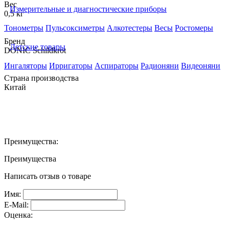
Вес
Измерительные и диагностические приборы
0,5 кг
Тонометры
Пульсоксиметры
Алкотестеры
Весы
Ростомеры
Бренд
Детские товары
DONIC Schildkrot
Ингаляторы
Ирригаторы
Аспираторы
Радионяни
Видеоняни
Страна производства
Китай
Преимущества:
Преимущества
Написать отзыв о товаре
Имя:
E-Mail:
Оценка: