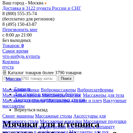
Ваш город -
Москва
Доставка в 3122 пункта России и СНГ
8 (800) 555-35-74
(бесплатно для регионов)
8 (495) 150-43-87
Перезвонить мне
с 8:00 до 21:00
Без выходных
Товаров:
0
Самое время
что-нибудь купить
Корзина
пуста
☰
Каталог товаров
более 3790 товаров
Массаж
Поиск
Главная
Массажные банки
Вибромассажеры
Виброплатформы
Для спорта и коррекции фигуры
Массажные кресла
Массажеры для ног
Массажеры для тела
Аксессуары для теннисных столов
Массажер для спины
Массажеры для шеи и плеч
Вакуумные
массажеры
Вернуться назад
Свинг машины
Массажные столы
Аксессуары для
массажного стола
Массажные накидки
Массажные подушки
Мячики для н/тенниса
Прессотерапия и лимфодренаж
Аксессуары к аппарату
прессотерапии и лимфодренажа
Массажеры для рук