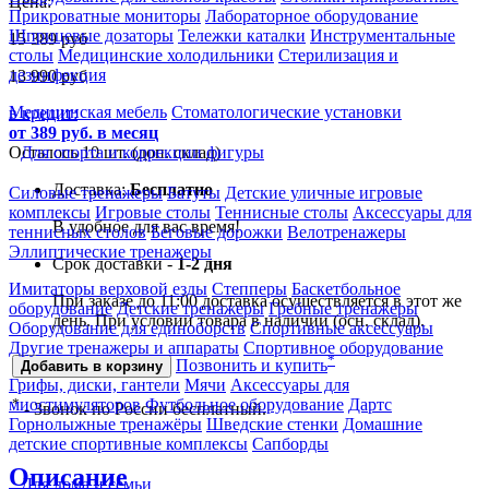
Цена:
Прикроватные мониторы
Лабораторное оборудование
Шприцевые дозаторы
Тележки каталки
Инструментальные
15 389
руб
столы
Медицинские холодильники
Стерилизация и
дезинфекция
13 990
руб
Медицинская мебель
Стоматологические установки
в кредит:
от 389 руб. в месяц
Осталось 10 шт. (доп. склад)
Для спорта и коррекции фигуры
Доставка:
Бесплатно
Силовые тренажеры
Батуты
Детские уличные игровые
комплексы
Игровые столы
Теннисные столы
Аксессуары для
В удобное для вас время!
теннисных столов
Беговые дорожки
Велотренажеры
Эллиптические тренажеры
Срок доставки -
1-2 дня
Имитаторы верховой езды
Степперы
Баскетбольное
При заказе до 11:00 доставка осуществляется в этот же
оборудование
Детские тренажеры
Гребные тренажеры
день. При условии товара в наличии (осн. склад).
Оборудование для единоборств
Спортивные аксессуары
Другие тренажеры и аппараты
Спортивное оборудование
*
Позвонить и купить
Добавить в корзину
Грифы, диски, гантели
Мячи
Аксессуары для
миостимуляторов
Футбольное оборудование
Дартс
*
- Звонок по России бесплатный.
Горнолыжные тренажёры
Шведские стенки
Домашние
детские спортивные комплексы
Сапборды
Описание
Для дома и семьи