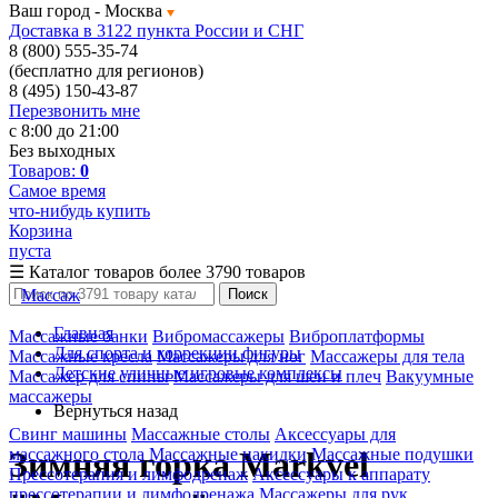
Ваш город -
Москва
Доставка в 3122 пункта России и СНГ
8 (800) 555-35-74
(бесплатно для регионов)
8 (495) 150-43-87
Перезвонить мне
с 8:00 до 21:00
Без выходных
Товаров:
0
Самое время
что-нибудь купить
Корзина
пуста
☰
Каталог товаров
более 3790 товаров
Массаж
Поиск
Главная
Массажные банки
Вибромассажеры
Виброплатформы
Для спорта и коррекции фигуры
Массажные кресла
Массажеры для ног
Массажеры для тела
Детские уличные игровые комплексы
Массажер для спины
Массажеры для шеи и плеч
Вакуумные
массажеры
Вернуться назад
Свинг машины
Массажные столы
Аксессуары для
массажного стола
Массажные накидки
Массажные подушки
Зимняя горка Markvel
Прессотерапия и лимфодренаж
Аксессуары к аппарату
прессотерапии и лимфодренажа
Массажеры для рук