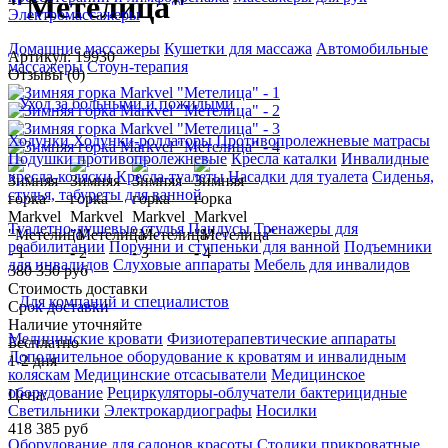
"Метелица"
Электромассажеры
Домашние массажеры
Кушетки для массажа
Автомобильные
Артикул: 19930
массажеры
Стоун-терапия
Отзывы (0)
Уход за больными и пожилыми
Ходунки
Ходунки-роллаторы
Противопролежневые матрасы
Подушки противопролежневые
Кресла каталки
Инвалидные
кресла-коляски
Кресла-туалеты
Насадки для туалета
Сиденья,
стулья, табуреты для ванной
Туалетно-душевые стулья
Пандусы
Тренажеры для
реабилитации
Поручни и ступеньки для ванной
Подъемники
для инвалидов
Слуховые аппараты
Мебель для инвалидов
380 350 руб
Стоимость доставки
Для компаний и специалистов
Срок доставки
Наличие уточняйте
Медицинские кровати
Физиотерапевтические аппараты
Бесплатно
Дополнительное оборудование к кроватям и инвалидным
1-2 дня
коляскам
Медицинские отсасыватели
Медицинское
оборудование
Рециркуляторы-облучатели бактерицидные
Цена:
Светильники
Электрокардиографы
Носилки
418 385
руб
Оборудование для салонов красоты
Столики прикроватные