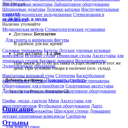
380 350
руб
Прикроватные мониторы
Лабораторное оборудование
Шприцевые дозаторы
Тележки каталки
Инструментальные
в кредит:
столы
Медицинские холодильники
Стерилизация и
от 10 565 руб. в месяц
дезинфекция
Наличие уточняйте
Медицинская мебель
Стоматологические установки
Доставка:
Бесплатно
Для спорта и коррекции фигуры
В удобное для вас время!
Силовые тренажеры
Батуты
Детские уличные игровые
Срок доставки -
1-2 дня
комплексы
Игровые столы
Теннисные столы
Аксессуары для
теннисных столов
Беговые дорожки
Велотренажеры
При заказе до 11:00 доставка осуществляется в этот же
Эллиптические тренажеры
день. При условии товара в наличии (осн. склад).
Имитаторы верховой езды
Степперы
Баскетбольное
*
Позвонить и купить
Добавить в корзину
оборудование
Детские тренажеры
Гребные тренажеры
Оборудование для единоборств
Спортивные аксессуары
*
Другие тренажеры и аппараты
Спортивное оборудование
- Звонок по России бесплатный.
Грифы, диски, гантели
Мячи
Аксессуары для
миостимуляторов
Футбольное оборудование
Дартс
Описание
Горнолыжные тренажёры
Шведские стенки
Домашние
детские спортивные комплексы
Сапборды
Отзывы
Для дома и семьи