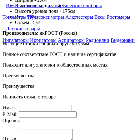
Высота по коньку - 4,3м
Измерительные и диагностические приборы
Высота уровня пола - 175см
Вес - 900кг
Тонометры
Пульсоксиметры
Алкотестеры
Весы
Ростомеры
Объем - 5м
³
Детские товары
Производитель:
дкРОСТ (Россия)
Ингаляторы
Ирригаторы
Аспираторы
Радионяни
Видеоняни
Несущие стойки сборный брус 90х95мм
Полное соответствие ГОСТ и наличие сертификатов
Подходит для установки в общественных местах
Преимущества:
Преимущества
Написать отзыв о товаре
Имя:
E-Mail:
Оценка:
Отзыв: